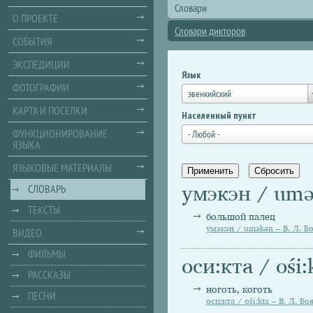
Словари
О ПРОЕКТЕ
Словари дикторов
СОБЫТИЯ
ЭКСПЕДИЦИИ
Язык
ФОТОГРАФИИ
эвенкийский
КАРТА И ПОСЕЛКИ
Населенный пункт
ФУНКЦИОНИРОВАНИЕ
- Любой -
ЯЗЫКА
ЯЗЫКОВЫЕ МАТЕРИАЛЫ
умэкэн / umә
СЛОВАРЬ
ТЕКСТЫ
большой палец
умэкэн / umәkәn – В. Л. Б
ВИДЕО
ФИЛЬМЫ
оси:кта / ośi:
РАССКАЗЫ
ноготь, коготь
ПЕСНИ
оси:кта / ośi:kta – В. Л. Бо