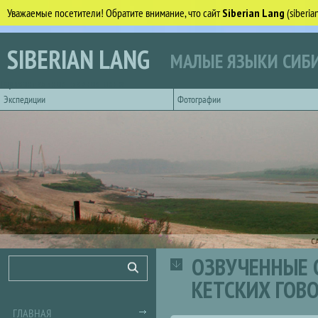
Уважаемые посетители! Обратите внимание, что сайт
Siberian Lang
(siberi
Перейти к основному содержанию
SIBERIAN LANG
МАЛЫЕ ЯЗЫКИ СИБИ
Горизонтальное главное меню
Экспедиции
Фотографии
С
ОЗВУЧЕННЫЕ 
Форма поиска
Поиск
КЕТСКИХ ГОВ
ГЛАВНАЯ