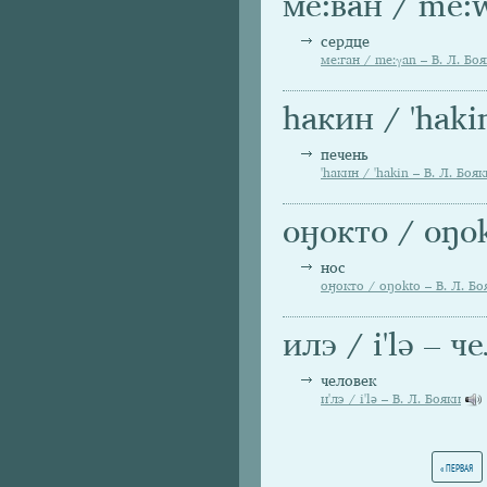
ме:ван / me:
сердце
ме:ган / me:γan – В. Л. Бо
hакин / 'haki
печень
'hакин / 'hakin – В. Л. Бояк
оӈокто / oŋok
нос
оӈокто / oŋokto – В. Л. Бо
илэ / i'lә – ч
человек
и'лэ / i'lә – В. Л. Бояки
Страницы
« ПЕРВАЯ