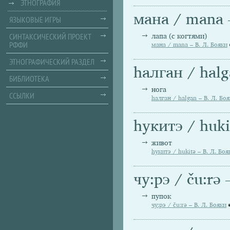
ЭТНОГРАФИЯ
мана / mana 
ЯЗЫКОВЫЕ ИГРЫ
СИНТАКСИЧЕСКИЙ ПРОЕКТ
лапа (с когтями)
РФФИ
мана / mana – В. Л. Бояки
ЭТНОГРАФИЧЕСКИЙ РАЗДЕЛ
hалган / halg
БИБЛИОТЕКА
нога
ССЫЛКИ
hалган / halgan – В. Л. Бо
hукитэ / huki
живот
hукитэ / hukitә – В. Л. Боя
чу:рэ / ču:rә
пупок
чу:рэ / ču:rә – В. Л. Бояки