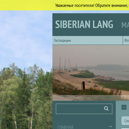
Уважаемые посетители! Обратите внимание, 
Перейти к основному содержанию
SIBERIAN LANG
МА
Горизонтальное главное меню
Экспедиции
Фо
Форма поиска
Поиск
Сл
ГЛАВНАЯ