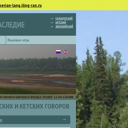
berian-lang.iling-ran.ru
селькупский
кетский
АСЛЕДИЕ
эвенкийский
Языковые игры
ИТАРНОГО НАУЧНОГО ФОНДА, ПРОЕКТ 12-04-12049В
СКИХ И КЕТСКИХ ГОВОРОВ
ов