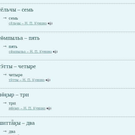
се̄льчы – семь
семь
се̄льчы – Н. П. Кунина
сө̄мпыльа – пять
пять
сө̄мпыльа – Н. П. Кунина
тэ̄тты – четыре
четыре
тэ̄тты – Н. П. Кунина
нө̄ӄыр – три
три
нө̄ӄыр – Н. П. Кунина
шиттǟӄы – два
два