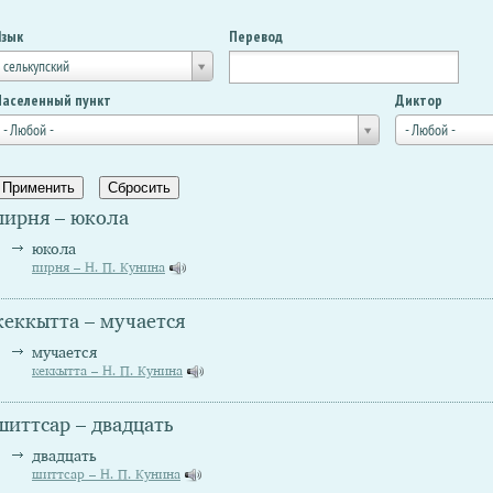
Язык
Перевод
селькупский
Населенный пункт
Диктор
- Любой -
- Любой -
пирня – юкола
юкола
пирня – Н. П. Кунина
кеккытта – мучается
мучается
кеккытта – Н. П. Кунина
шиттсар – двадцать
двадцать
шиттсар – Н. П. Кунина