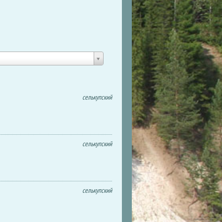
селькупский
селькупский
селькупский