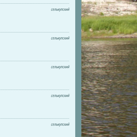
селькупский
селькупский
селькупский
селькупский
селькупский