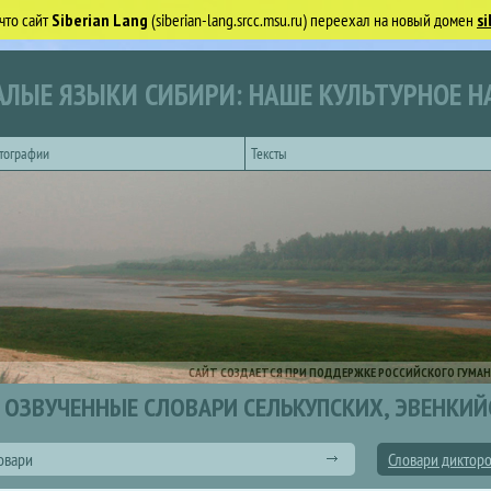
что сайт
Siberian Lang
(siberian-lang.srcc.msu.ru) переехал на новый домен
si
ЛЫЕ ЯЗЫКИ СИБИРИ: НАШЕ КУЛЬТУРНОЕ Н
тографии
Тексты
САЙТ СОЗДАЕТСЯ ПРИ ПОДДЕРЖКЕ РОССИЙСКОГО ГУМАН
ОЗВУЧЕННЫЕ СЛОВАРИ СЕЛЬКУПСКИХ, ЭВЕНКИЙ
овари
Словари диктор