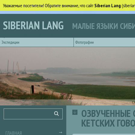
Уважаемые посетители! Обратите внимание, что сайт
Siberian Lang
(siberi
Перейти к основному содержанию
SIBERIAN LANG
МАЛЫЕ ЯЗЫКИ СИБИ
Горизонтальное главное меню
Экспедиции
Фотографии
С
ОЗВУЧЕННЫЕ 
Форма поиска
Поиск
КЕТСКИХ ГОВ
ГЛАВНАЯ