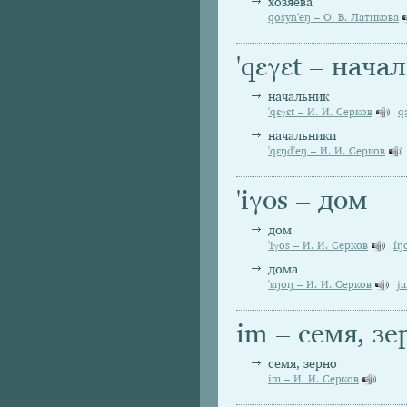
хозяева
qosyn'eŋ – О. В. Латикова
'qɛγɛt – нача
начальник
'qɛγɛt – И. И. Серков
q
начальники
'qɛŋd'eŋ – И. И. Серков
'iγos – дом
дом
'iγos – И. И. Серков
íŋ
дома
'ɛŋoŋ – И. И. Серков
j
im – семя, зе
семя, зерно
im – И. И. Серков