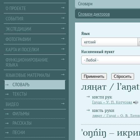
Словари
О ПРОЕКТЕ
Словари дикторов
СОБЫТИЯ
ЭКСПЕДИЦИИ
Язык
ФОТОГРАФИИ
кетский
КАРТА И ПОСЕЛКИ
Населенный пункт
ФУНКЦИОНИРОВАНИЕ
- Любой -
ЯЗЫКА
ЯЗЫКОВЫЕ МАТЕРИАЛЫ
ляңат / lʼaŋa
СЛОВАРЬ
ТЕКСТЫ
кисти рук
ľaŋan – У. П. Котусова
ВИДЕО
кисть руки
ФИЛЬМЫ
ляңат / lʼaŋat – О. В. Лати
РАССКАЗЫ
'oŋńiŋ – икр
ПЕСНИ