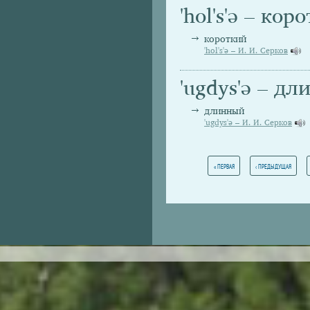
'hol's'ə – кор
короткий
'hol's'ə – И. И. Серков
'ugdys'ə – д
длинный
'ugdys'ə – И. И. Серков
Страницы
« ПЕРВАЯ
‹ ПРЕДЫДУЩАЯ