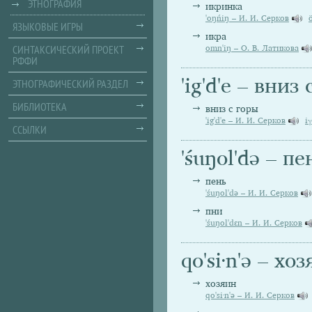
ЭТНОГРАФИЯ
икринка
'oŋńiŋ – И. И. Серков
ЯЗЫКОВЫЕ ИГРЫ
икра
СИНТАКСИЧЕСКИЙ ПРОЕКТ
omn'iŋ – О. В. Латикова
РФФИ
'ig'd'e – вниз
ЭТНОГРАФИЧЕСКИЙ РАЗДЕЛ
БИБЛИОТЕКА
вниз с горы
'ig'd'e – И. И. Серков
i
ССЫЛКИ
'śuŋol'də – пе
пень
'śuŋol'də – И. И. Серков
пни
'śuŋol'dɛn – И. И. Серков
qo'si·n'ə – хо
хозяин
qo'si·n'ə – И. И. Серков