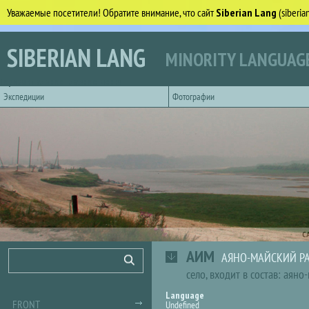
Уважаемые посетители! Обратите внимание, что сайт
Siberian Lang
(siberi
Skip to main content
SIBERIAN LANG
MINORITY LANGUAGE
Горизонтальное главное меню
Экспедиции
Фотографии
С
АИМ
Search form
Search
АЯНО-МАЙСКИЙ РА
село
,
входит в состав: аяно
Language
FRONT
Undefined