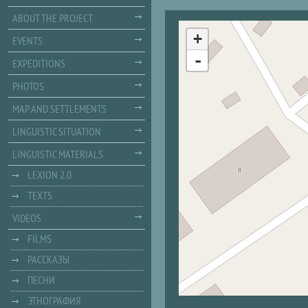
ABOUT THE PROJECT
+
EVENTS
-
EXPEDITIONS
PHOTOS
MAP AND SETTLEMENTS
LINGUISTIC SITUATION
LINGUISTIC MATERIALS
LEXION 2.0
TEXTS
VIDEOS
FILMS
РАССКАЗЫ
ПЕСНИ
ЭТНОГРАФИЯ