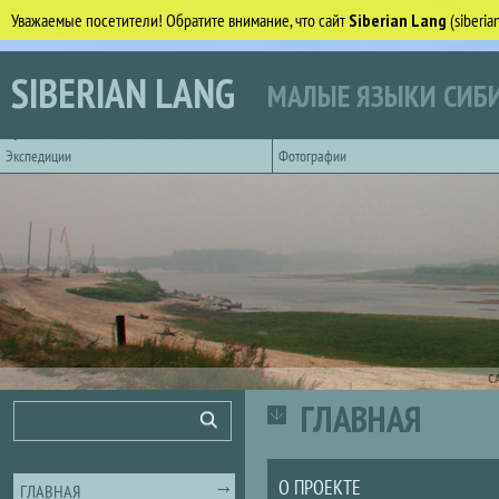
Уважаемые посетители! Обратите внимание, что сайт
Siberian Lang
(siberi
Перейти к основному содержанию
SIBERIAN LANG
МАЛЫЕ ЯЗЫКИ СИБИ
Горизонтальное главное меню
Экспедиции
Фотографии
С
ГЛАВНАЯ
Форма поиска
Поиск
О ПРОЕКТЕ
ГЛАВНАЯ