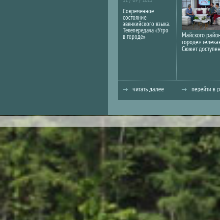
Современное
состояние
эвенкийского языка.
Телепередача «Утро
Майского район
в городе»
городе» телека
Сюжет доступен
читать далее
перейти в 