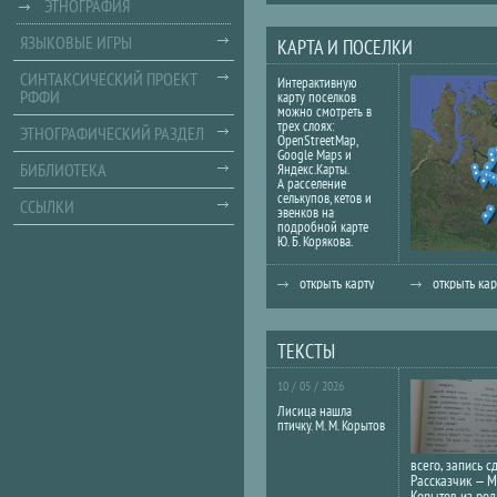
ЭТНОГРАФИЯ
ЯЗЫКОВЫЕ ИГРЫ
КАРТА И ПОСЕЛКИ
СИНТАКСИЧЕСКИЙ ПРОЕКТ
Интерактивную
РФФИ
карту поселков
можно смотреть в
трех слоях:
ЭТНОГРАФИЧЕСКИЙ РАЗДЕЛ
OpenStreetMap,
Google Maps и
БИБЛИОТЕКА
Яндекс.Карты.
А расселение
селькупов, кетов и
ССЫЛКИ
эвенков на
подробной карте
Ю. Б. Корякова.
открыть карту
открыть кар
ТЕКСТЫ
10 / 05 / 2026
Лисица нашла
птичку. М. М. Корытов
всего, запись с
Рассказчик — М
Корытов из род