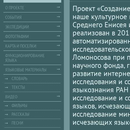
Проект «Создани
О ПРОЕКТЕ
наше культурное 
СОБЫТИЯ
Среднего Енисея 
ЭКСПЕДИЦИИ
реализован в 201
ФОТОГРАФИИ
автоматизирован
КАРТА И ПОСЕЛКИ
исследовательско
Ломоносова при 
ФУНКЦИОНИРОВАНИЕ
ЯЗЫКА
научного фонда, г
ЯЗЫКОВЫЕ МАТЕРИАЛЫ
развитие интерне
СЛОВАРЬ
исследования и с
ТЕКСТЫ
языкознания РАН 
исследование и с
ВИДЕО
языков, исчезающ
ФИЛЬМЫ
исследование мин
РАССКАЗЫ
исчезающих языко
ПЕСНИ