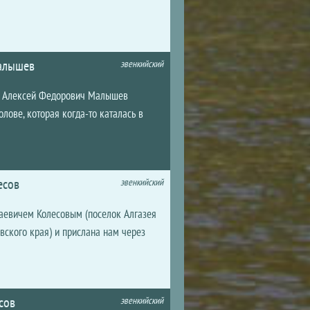
Малышев
эвенкийский
е. Алексей Федорович Малышев
лове, которая когда-то каталась в
есов
эвенкийский
аевичем Колесовым (поселок Алгазея
вского края) и прислана нам через
есов
эвенкийский