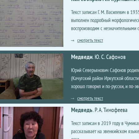
Текст записан Г. М. Василевич в 193
выполнен подробный морфологическ
воспроизводим с незначительными 
смотреть текст
Медведи
.
Ю. С. Сафонов
Юрий Северьянович Сафонов родился
(Качугский район Иркутской области)
хорошо говорил и по-русски, и по-э
смотреть текст
Медведь
.
Р. А. Тимофеева
Текст записан в 2019 году в Чумик
рассказывает на эвенкийском языке