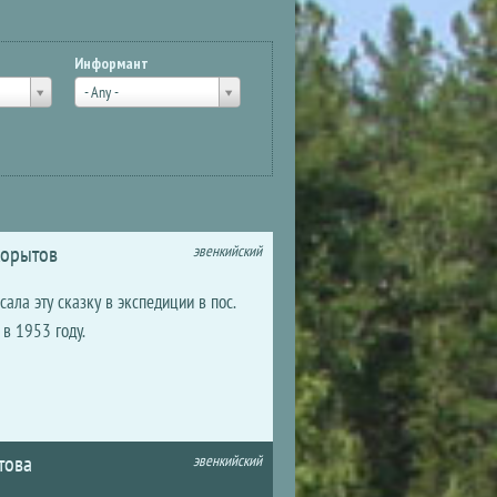
Информант
- Any -
Корытов
эвенкийский
ла эту сказку в экспедиции в пос.
 в 1953 году.
това
эвенкийский