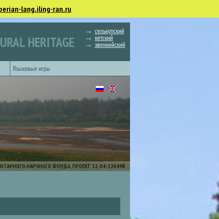
berian-lang.iling-ran.ru
селькупский
кетский
TURAL HERITAGE
эвенкийский
Языковые игры
ИТАРНОГО НАУЧНОГО ФОНДА, ПРОЕКТ 12-04-12049В