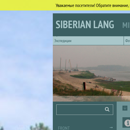
Уважаемые посетители! Обратите внимание, 
Skip to main content
SIBERIAN LANG
MI
Горизонтальное главное меню
Экспедиции
Фо
Search form
Search
FRONT