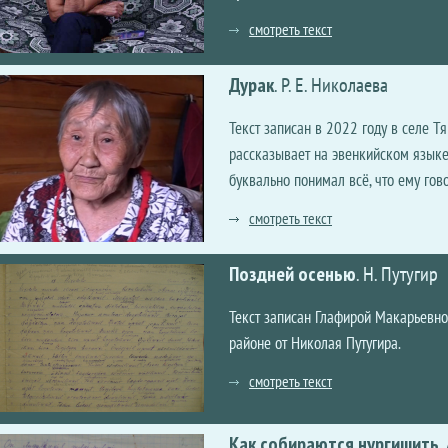
смотреть текст
Дурак
.
Р. Е. Николаева
Текст записан в 2022 году в селе Т
рассказывает на эвенкийском языке
буквально понимал всё, что ему гово
смотреть текст
Поздней осенью
.
Н. Путугир
Текст записан Глафирой Макарьевно
районе от Николая Путугира.
смотреть текст
Как собираются нургишить
.