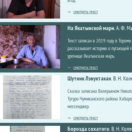
ягод.
смотреть текст
На Якатынской мари
.
А. Ф. 
Текст записан в 2019 году в Тором
рассказывает историю о пугающей го
урочище Якатынская марь.
смотреть текст
Шутник Лэвуктакан
.
В. Н. Кол
Сказка записана Валерьяном Никол
Тугуро-Чумиканского района Хабаро
мессенджер.
смотреть текст
Борозда сохатого
.
В. Н. Кол