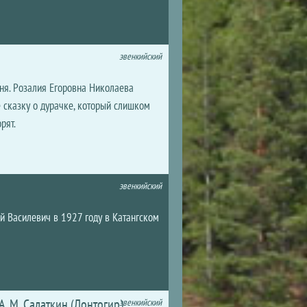
эвенкийский
яня. Розалия Егоровна Николаева
 сказку о дурачке, который слишком
рят.
эвенкийский
й Василевич в 1927 году в Катангском
А. М. Салаткин (Лонтогир)
эвенкийский