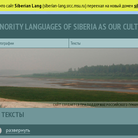
что сайт
Siberian Lang
(siberian-lang.srcc.msu.ru) переехал на новый домен
si
NORITY LANGUAGES OF SIBERIA AS OUR CUL
тографии
Тексты
САЙТ СОЗДАЕТСЯ ПРИ ПОДДЕРЖКЕ РОССИЙСКОГО ГУМАН
ТЕКСТЫ
развернуть