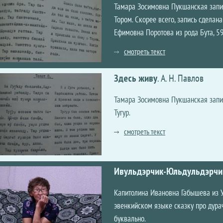
Тамара Зосимовна Пукшанская записа
Тором. Скорее всего, запись сделан
Ефимовна Поротова из рода Бута, 59
смотреть текст
Здесь живу
.
А. Н. Павлов
Тамара Зосимовна Пукшанская записа
Тугур.
смотреть текст
Ивульдэрчик-Юльдульдэрчи
Капитолина Ивановна Габышева из 
эвенкийском языке сказку про дура
буквально.