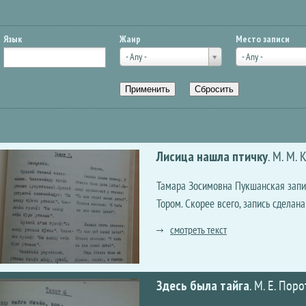
Язык
Жанр
Место записи
- Any -
- Any -
Лисица нашла птичку
.
М. М. 
Тамара Зосимовна Пукшанская записа
Тором. Скорее всего, запись сделана
смотреть текст
Здесь была тайга
.
М. Е. Поро