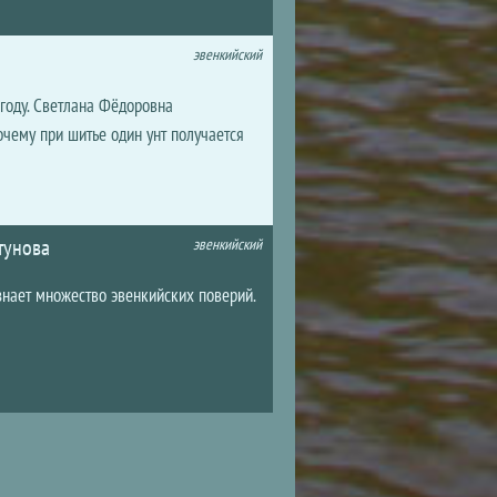
эвенкийский
 году. Светлана Фёдоровна
очему при шитье один унт получается
тунова
эвенкийский
нает множество эвенкийских поверий.