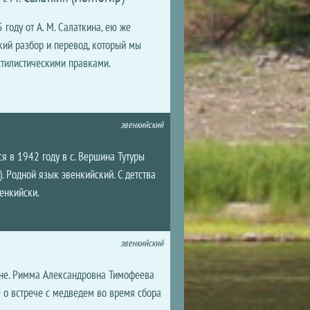
5 году от А. М. Салаткина, ею же
ий разбор и перевод, который мы
стилистическими правками.
эвенкийский
 в 1942 году в с. Вершина Тутуры
. Родной язык эвенкийский. С детства
венкийски.
эвенкийский
ане. Римма Александровна Тимофеева
 о встрече с медведем во время сбора