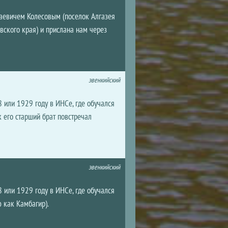
аевичем Колесовым (поселок Алгазея
вского края) и прислана нам через
эвенкийский
8 или 1929 году в ИНСе, где обучался
к его старший брат повстречал
эвенкийский
8 или 1929 году в ИНСе, где обучался
 как Камбагир).