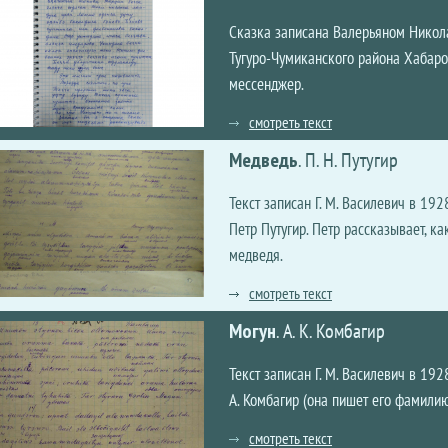
Сказка записана Валерьяном Никол
Тугуро-Чумиканского района Хабаро
мессенджер.
смотреть текст
Медведь
.
П. Н. Путугир
Текст записан Г. М. Василевич в 192
Петр Путугир. Петр рассказывает, ка
медведя.
смотреть текст
Могун
.
А. К. Комбагир
Текст записан Г. М. Василевич в 192
А. Комбагир (она пишет его фамилию
смотреть текст