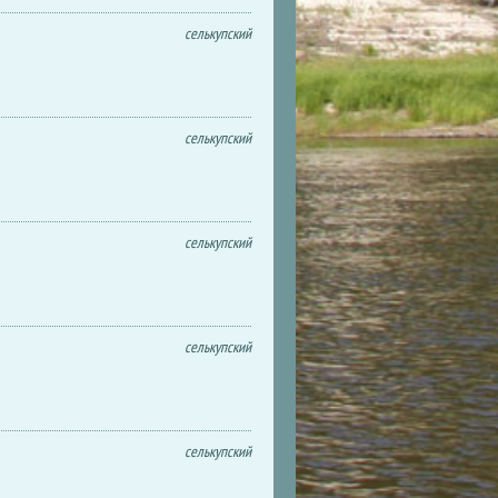
селькупский
селькупский
селькупский
селькупский
селькупский