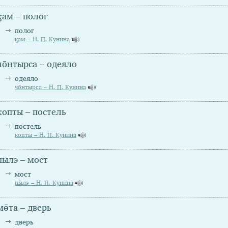
ӄам – полог
полог
ӄам – Н. П. Кунина
чо̄нтырса – одеяло
одеяло
чо̄нтырса – Н. П. Кунина
копты – постель
постель
копты – Н. П. Кунина
пы̄лэ – мост
мост
пы̄лэ – Н. П. Кунина
мө̄та – дверь
дверь