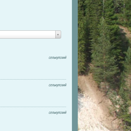
селькупский
селькупский
селькупский