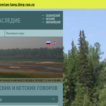
berian-lang.iling-ran.ru
селькупский
кетский
АСЛЕДИЕ
эвенкийский
Языковые игры
ИТАРНОГО НАУЧНОГО ФОНДА, ПРОЕКТ 12-04-12049В
СКИХ И КЕТСКИХ ГОВОРОВ
ов