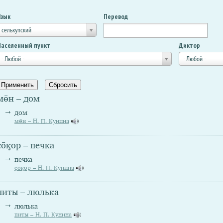
Язык
Перевод
селькупский
Населенный пункт
Диктор
- Любой -
- Любой -
мө̄н – дом
дом
мө̄н – Н. П. Кунина
ҫо̄ӄор – печка
печка
ҫо̄ӄор – Н. П. Кунина
питы – люлька
люлька
питы – Н. П. Кунина