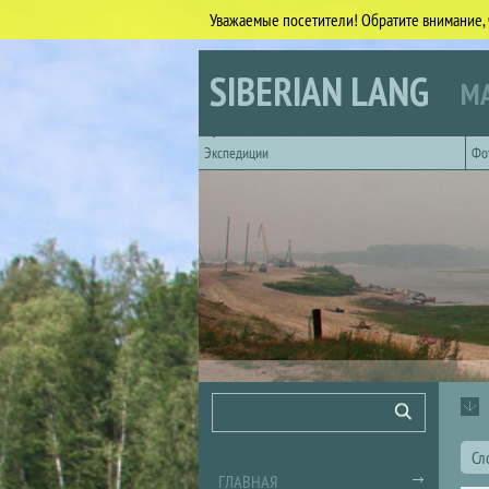
Уважаемые посетители! Обратите внимание, 
Перейти к основному содержанию
SIBERIAN LANG
МА
Горизонтальное главное меню
Экспедиции
Фо
Форма поиска
Поиск
Сл
ГЛАВНАЯ