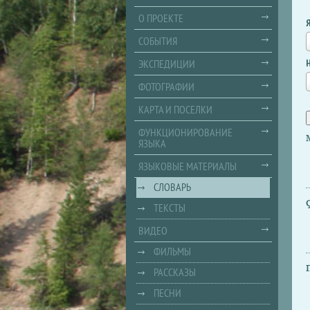
О ПРОЕКТЕ
СОБЫТИЯ
ЭКСПЕДИЦИИ
ФОТОГРАФИИ
КАРТА И ПОСЕЛКИ
ФУНКЦИОНИРОВАНИЕ
ЯЗЫКА
ЯЗЫКОВЫЕ МАТЕРИАЛЫ
СЛОВАРЬ
ТЕКСТЫ
ВИДЕО
ФИЛЬМЫ
РАССКАЗЫ
ПЕСНИ