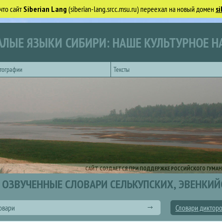
что сайт
Siberian Lang
(siberian-lang.srcc.msu.ru) переехал на новый домен
si
ЛЫЕ ЯЗЫКИ СИБИРИ: НАШЕ КУЛЬТУРНОЕ Н
тографии
Тексты
САЙТ СОЗДАЕТСЯ ПРИ ПОДДЕРЖКЕ РОССИЙСКОГО ГУМАН
ОЗВУЧЕННЫЕ СЛОВАРИ СЕЛЬКУПСКИХ, ЭВЕНКИЙ
овари
Словари диктор