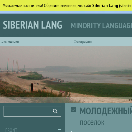
Уважаемые посетители! Обратите внимание, что сайт
Siberian Lang
(siberi
Skip to main content
SIBERIAN LANG
MINORITY LANGUAGE
Горизонтальное главное меню
Экспедиции
Фотографии
С
МОЛОДЕЖНЫ
Search form
Search
поселок
FRONT