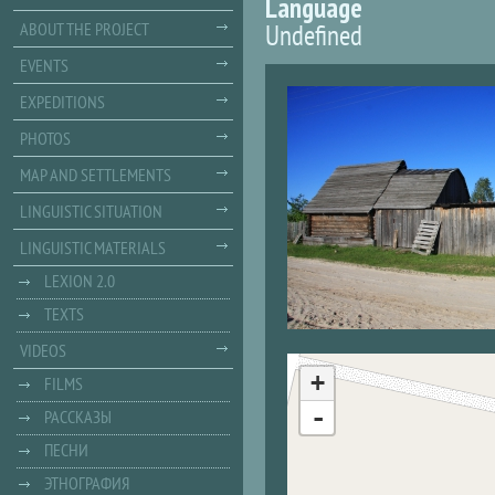
Language
Undefined
ABOUT THE PROJECT
EVENTS
EXPEDITIONS
PHOTOS
MAP AND SETTLEMENTS
LINGUISTIC SITUATION
LINGUISTIC MATERIALS
LEXION 2.0
TEXTS
VIDEOS
+
FILMS
-
РАССКАЗЫ
ПЕСНИ
ЭТНОГРАФИЯ