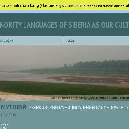
что сайт
Siberian Lang
(siberian-lang.srcc.msu.ru) переехал на новый домен
si
NORITY LANGUAGES OF SIBERIA AS OUR CUL
тографии
Тексты
САЙТ СОЗДАЕТСЯ ПРИ ПОДДЕРЖКЕ РОССИЙСКОГО ГУМАН
МУТОРАЙ
ЭВЕНКИЙСКИЙ МУНИЦИПАЛЬНЫЙ РАЙОН, КРАСНОЯ
поселок
guage
fined