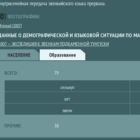
Внутрисемейная передача эвенкийского языка прервана.
ФОТОГРАФИИ:
уторай [2007]
ДАННЫЕ О ДЕМОГРАФИЧЕСКОЙ И ЯЗЫКОВОЙ СИТУАЦИИ ПО МА
2007 — ЭКСПЕДИЦИЯ К ЭВЕНКАМ ПОДКАМЕННОЙ ТУНГУСКИ
Данные
НАСЕЛЕНИЕ
(ACTIVE
Образование
TAB)
ВСЕГО:
79
селькуп
кет
эвенк
ПРОЧИЕ:
38