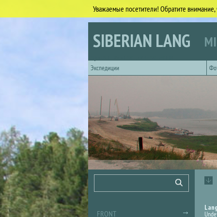
Уважаемые посетители! Обратите внимание, 
Skip to main content
SIBERIAN LANG
MI
Горизонтальное главное меню
Экспедиции
Фо
Search form
Search
Lan
FRONT
Unde