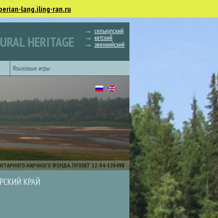
berian-lang.iling-ran.ru
селькупский
кетский
TURAL HERITAGE
эвенкийский
Языковые игры
ИТАРНОГО НАУЧНОГО ФОНДА, ПРОЕКТ 12-04-12049В
РСКИЙ КРАЙ