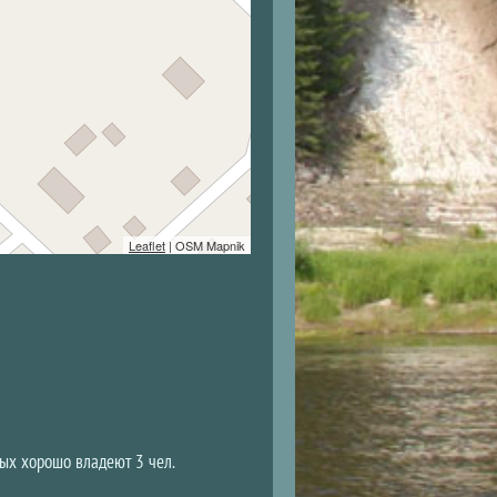
Leaflet
| OSM Mapnik
рых хорошо владеют 3 чел.