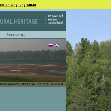
berian-lang.iling-ran.ru
селькупский
кетский
TURAL HERITAGE
эвенкийский
Языковые игры
ИТАРНОГО НАУЧНОГО ФОНДА, ПРОЕКТ 12-04-12049В