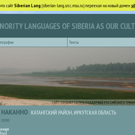
что сайт
Siberian Lang
(siberian-lang.srcc.msu.ru) переехал на новый домен
si
NORITY LANGUAGES OF SIBERIA AS OUR CUL
тографии
Тексты
САЙТ СОЗДАЕТСЯ ПРИ ПОДДЕРЖКЕ РОССИЙСКОГО ГУМАН
НАКАННО
КАТАНГСКИЙ РАЙОН, ИРКУТСКАЯ ОБЛАСТЬ
село
guage
fined