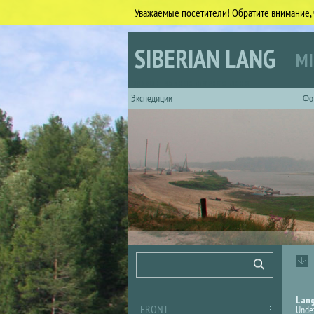
Уважаемые посетители! Обратите внимание, 
Skip to main content
SIBERIAN LANG
MI
Горизонтальное главное меню
Экспедиции
Фо
Search form
Search
Lan
FRONT
Unde