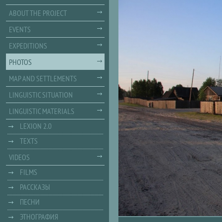
ABOUT THE PROJECT
EVENTS
EXPEDITIONS
PHOTOS
MAP AND SETTLEMENTS
LINGUISTIC SITUATION
LINGUISTIC MATERIALS
LEXION 2.0
TEXTS
VIDEOS
FILMS
РАССКАЗЫ
ПЕСНИ
ЭТНОГРАФИЯ