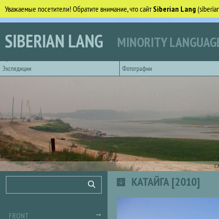
Уважаемые посетители! Обратите внимание, что сайт
Siberian Lang
(siberi
Skip to main content
SIBERIAN LANG
MINORITY LANGUAGE
Горизонтальное главное меню
Экспедиции
Фотографии
С
КАТАЙГА [2010]
Search form
Search
FRONT