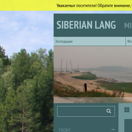
Уважаемые посетители! Обратите внимание, 
Skip to main content
SIBERIAN LANG
MI
Горизонтальное главное меню
Экспедиции
Фо
Search form
Search
FRONT