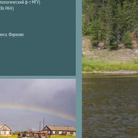
лологический ф-т МГУ)
Яз РАН)
анск
,
Фарково