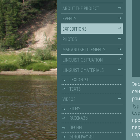
ABOUT THE PROJECT
EVENTS
EXPEDITIONS
PHOTOS
MAP AND SETTLEMENTS
LINGUISTIC SITUATION
LINGUISTIC MATERIALS
LEXION 2.0
Экс
TEXTS
сен
рай
VIDEOS
Тур
FILMS
Сур
РАССКАЗЫ
про
пе
ПЕСНИ
нар
ЭТНОГРАФИЯ