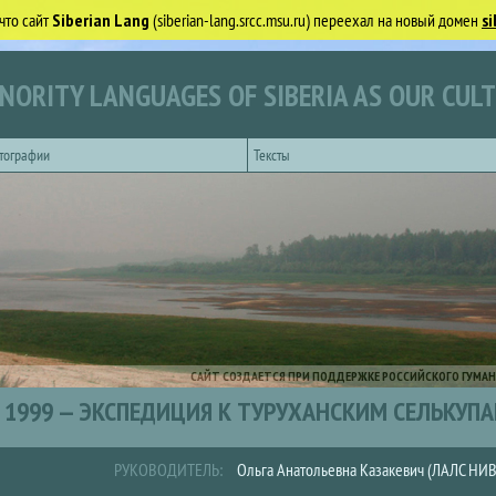
что сайт
Siberian Lang
(siberian-lang.srcc.msu.ru) переехал на новый домен
si
NORITY LANGUAGES OF SIBERIA AS OUR CUL
тографии
Тексты
САЙТ СОЗДАЕТСЯ ПРИ ПОДДЕРЖКЕ РОССИЙСКОГО ГУМАН
1999 — ЭКСПЕДИЦИЯ К ТУРУХАНСКИМ СЕЛЬКУПА
РУКОВОДИТЕЛЬ:
Ольга Анатольевна Казакевич (ЛАЛС НИ