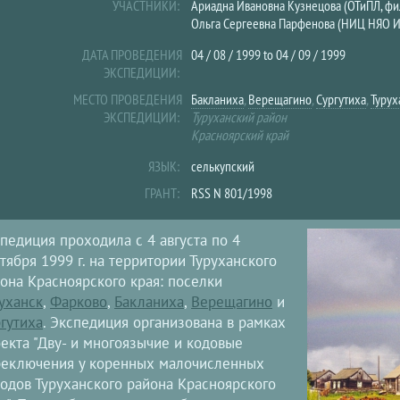
УЧАСТНИКИ:
Ариадна Ивановна Кузнецова (ОТиПЛ, фи
Ольга Сергеевна Парфенова (НИЦ НЯО И
ДАТА ПРОВЕДЕНИЯ
04 / 08 / 1999
to
04 / 09 / 1999
ЭКСПЕДИЦИИ:
МЕСТО ПРОВЕДЕНИЯ
Бакланиха
,
Верещагино
,
Сургутиха
,
Турух
ЭКСПЕДИЦИИ:
Туруханский район
Красноярский край
ЯЗЫК:
селькупский
ГРАНТ:
RSS N 801/1998
педиция проходила с 4 августа по 4
тября 1999 г. на территории Туруханского
она Красноярского края: поселки
уханск
,
Фарково
,
Бакланиха
,
Верещагино
и
гутиха
. Экспедиция организована в рамках
екта "Дву- и многоязычие и кодовые
реключения у коренных малочисленных
одов Туруханского района Красноярского