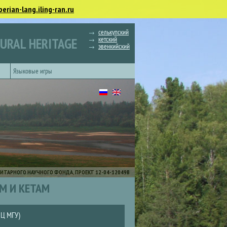
berian-lang.iling-ran.ru
селькупский
кетский
TURAL HERITAGE
эвенкийский
Языковые игры
ИТАРНОГО НАУЧНОГО ФОНДА, ПРОЕКТ 12-04-12049В
М И КЕТАМ
ВЦ МГУ)