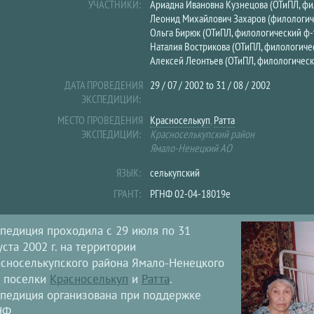
УЧАСТНИКИ:
Ариадна Ивановна Кузнецова (ОТиПЛ, фи
Леонид Михайлович Захаров (филологич
Ольга Бирюк (ОТиПЛ, филологический ф-т
Наталия Вострикова (ОТиПЛ, филологичес
Алексей Леонтьев (ОТиПЛ, филологически
ДАТА ПРОВЕДЕНИЯ
29 / 07 / 2002
to
31 / 08 / 2002
ЭКСПЕДИЦИИ:
МЕСТО ПРОВЕДЕНИЯ
Красноселькуп
,
Ратта
ЭКСПЕДИЦИИ:
Красноселькупский район
Ямало-Ненецкий АО
ЯЗЫК:
селькупский
ГРАНТ:
РГНФ 02-04-18019е
педиция проходила с 29 июля по 31
уста 2002 г. на территории
сноселькупского района Ямало-Ненецкого
: поселки
Красноселькуп
и
Ратта
.
педиция организована при поддержке
НФ.