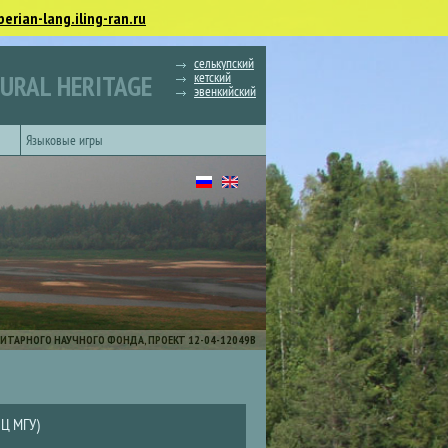
berian-lang.iling-ran.ru
селькупский
кетский
TURAL HERITAGE
эвенкийский
Языковые игры
ИТАРНОГО НАУЧНОГО ФОНДА, ПРОЕКТ 12-04-12049В
ВЦ МГУ)