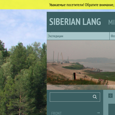
Уважаемые посетители! Обратите внимание, 
Skip to main content
SIBERIAN LANG
MI
Горизонтальное главное меню
Экспедиции
Фо
Search form
Search
FRONT