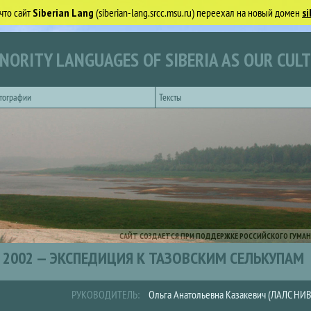
что сайт
Siberian Lang
(siberian-lang.srcc.msu.ru) переехал на новый домен
si
NORITY LANGUAGES OF SIBERIA AS OUR CUL
тографии
Тексты
САЙТ СОЗДАЕТСЯ ПРИ ПОДДЕРЖКЕ РОССИЙСКОГО ГУМАН
2002 — ЭКСПЕДИЦИЯ К ТАЗОВСКИМ СЕЛЬКУПАМ
РУКОВОДИТЕЛЬ:
Ольга Анатольевна Казакевич (ЛАЛС НИ