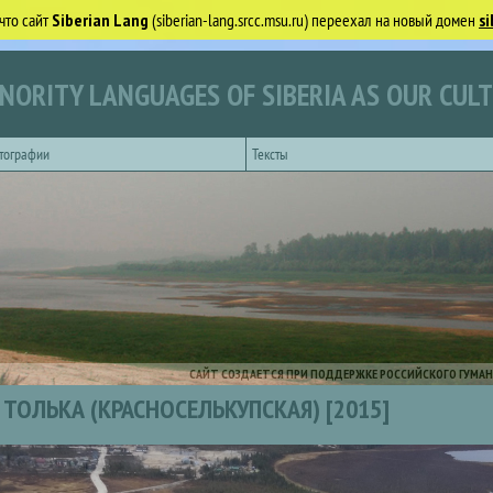
что сайт
Siberian Lang
(siberian-lang.srcc.msu.ru) переехал на новый домен
si
NORITY LANGUAGES OF SIBERIA AS OUR CUL
тографии
Тексты
САЙТ СОЗДАЕТСЯ ПРИ ПОДДЕРЖКЕ РОССИЙСКОГО ГУМАН
ТОЛЬКА (КРАСНОСЕЛЬКУПСКАЯ) [2015]