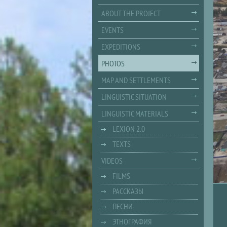
ABOUT THE PROJECT
EVENTS
EXPEDITIONS
PHOTOS
MAP AND SETTLEMENTS
LINGUISTIC SITUATION
LINGUISTIC MATERIALS
LEXION 2.0
TEXTS
VIDEOS
FILMS
РАССКАЗЫ
ПЕСНИ
ЭТНОГРАФИЯ