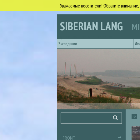
Уважаемые посетители! Обратите внимание, 
Skip to main content
SIBERIAN LANG
MI
Горизонтальное главное меню
Экспедиции
Фо
Search form
Search
FRONT