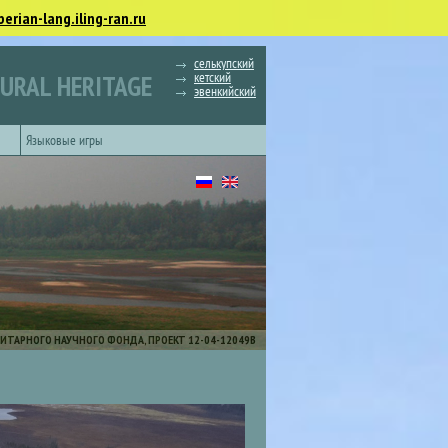
berian-lang.iling-ran.ru
селькупский
кетский
TURAL HERITAGE
эвенкийский
Языковые игры
ИТАРНОГО НАУЧНОГО ФОНДА, ПРОЕКТ 12-04-12049В