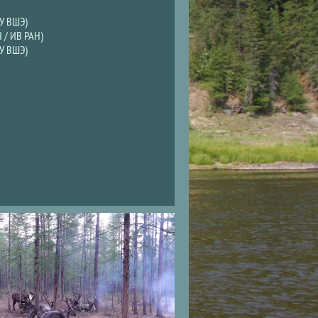
У ВШЭ)
 / ИВ РАН)
ИУ ВШЭ)