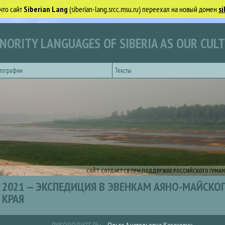
что сайт
Siberian Lang
(siberian-lang.srcc.msu.ru) переехал на новый домен
si
NORITY LANGUAGES OF SIBERIA AS OUR CUL
тографии
Тексты
САЙТ СОЗДАЕТСЯ ПРИ ПОДДЕРЖКЕ РОССИЙСКОГО ГУМАН
2021 — ЭКСПЕДИЦИЯ В ЭВЕНКАМ АЯНО-МАЙСКО
КРАЯ