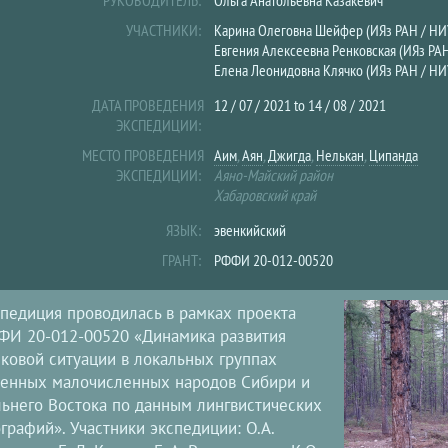
РУКОВОДИТЕЛЬ:
Ольга Анатольевна Казакевич
УЧАСТНИКИ:
Карина Олеговна Шейфер (ИЯз РАН / НИ
Евгения Алексеевна Ренковская (ИЯз РАН
Елена Леонидовна Клячко (ИЯз РАН / Н
ДАТА ПРОВЕДЕНИЯ
12 / 07 / 2021
to
14 / 08 / 2021
ЭКСПЕДИЦИИ:
МЕСТО ПРОВЕДЕНИЯ
Аим
,
Аян
,
Джигда
,
Нелькан
,
Ципанда
ЭКСПЕДИЦИИ:
Аяно-Майский район
Хабаровский край
ЯЗЫК:
эвенкийский
ГРАНТ:
РФФИ 20-012-00520
педиция проводилась в рамках проекта
И 20-012-00520 «Динамика развития
ковой ситуации в локальных группах
енных малочисленных народов Сибири и
ьнего Востока по данным лингвистических
графий». Участники экспедиции: О.А.