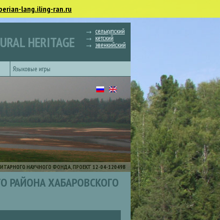
berian-lang.iling-ran.ru
селькупский
кетский
TURAL HERITAGE
эвенкийский
Языковые игры
ИТАРНОГО НАУЧНОГО ФОНДА, ПРОЕКТ 12-04-12049В
ГО РАЙОНА ХАБАРОВСКОГО