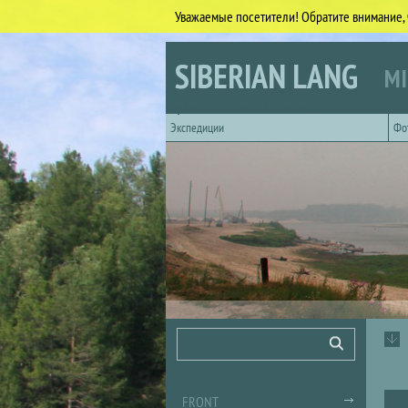
Уважаемые посетители! Обратите внимание, 
Skip to main content
SIBERIAN LANG
MI
Горизонтальное главное меню
Экспедиции
Фо
Search form
Search
FRONT