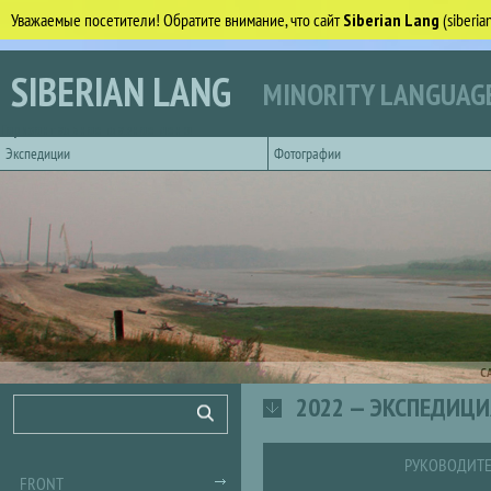
Уважаемые посетители! Обратите внимание, что сайт
Siberian Lang
(siberi
Skip to main content
SIBERIAN LANG
MINORITY LANGUAGE
Горизонтальное главное меню
Экспедиции
Фотографии
С
2022 — ЭКСПЕДИЦИ
Search form
Search
РУКОВОДИТЕ
FRONT