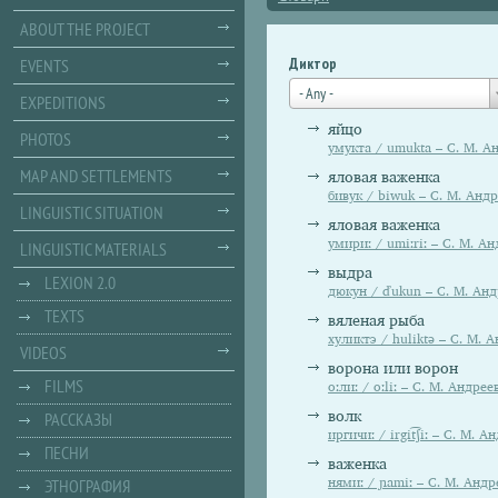
ABOUT THE PROJECT
Диктор
EVENTS
- Any -
EXPEDITIONS
яйцо
PHOTOS
умукта / umukta – С. М. А
MAP AND SETTLEMENTS
яловая важенка
бивук / biwuk – С. М. Анд
LINGUISTIC SITUATION
яловая важенка
умириː / umiːriː – С. М. А
LINGUISTIC MATERIALS
выдра
LEXION 2.0
дюкун / ďukun – С. М. Анд
TEXTS
вяленая рыба
хуликтэ / huliktə – С. М. 
VIDEOS
ворона или ворон
FILMS
оːлиː / oːliː – С. М. Андрее
волк
РАССКАЗЫ
иргичиː / irgit͡ʃiː – С. М. А
ПЕСНИ
важенка
ЭТНОГРАФИЯ
нямиː / ɲamiː – С. М. Андр