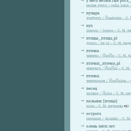
у него ветвистые рога__
иелин лукул / ijəlin lukul
пузырь
чумбуктэ / t͡ʃumbuktø – С.
пух
лэпэрэː / loporo – С. М. А
птицы__птица_pl
дэгиːл / dəγiːl – С. М. Анд
птичка
чипичаː / t͡ʃipit͡ʃaː – С. М.
птички__птичка_pl
чипичаːл / t͡ʃipit͡ʃaːl – С. 
птичка
чипичаːкаːн / t͡ʃipit͡ʃaːkan 
песец
чаːтырэ / t͡ʃaːtrə – С. М. А
пальник [птица]
puːtə – С. М. Андреева
острога
кирамкиː / kiramkiː – С. М
олень пяти лет