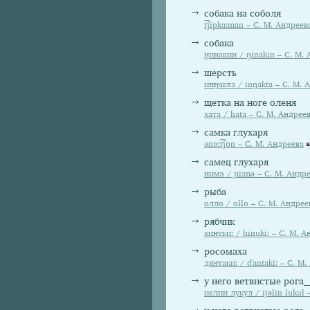
собака на соболя
t͡ʃipkaːman – С. М. Андреев
собака
ӈинакин / ŋinakin – С. М.
шерсть
инӈакта / inŋakta – С. М. 
щетка на ноге оленя
хата / hata – С. М. Андрее
самка глухаря
ənɒːt͡ʃɒn – С. М. Андреева
самец глухаря
нимэ / ɲiːmə – С. М. Андр
рыба
олло / ollo – С. М. Андрее
рябчик
хинукиː / hinukiː – С. М. 
росомаха
дянтакиː / ďantakiː – С. М
у него ветвистые рога__
иелин лукул / ijəlin lukul