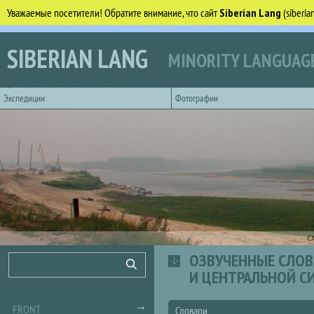
Уважаемые посетители! Обратите внимание, что сайт
Siberian Lang
(siberi
Skip to main content
SIBERIAN LANG
MINORITY LANGUAGE
Горизонтальное главное меню
Экспедиции
Фотографии
С
ОЗВУЧЕННЫЕ СЛОВ
Search form
Search
И ЦЕНТРАЛЬНОЙ С
FRONT
Словари