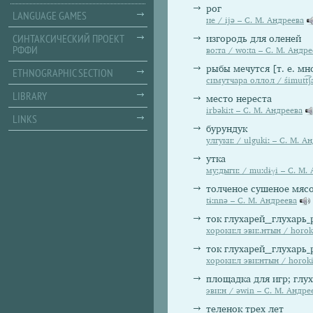
рог
LANGUAGE GAMES
ие / ijə – С. М. Андреева
СИНТАКСИЧЕСКИЙ ПРОЕКТ
изгородь для оленей
РФФИ
воːта / woːta – С. М. Андре
рыбы мечутся [т. е. мно
ETHNOGRAPHIC SECTION
симутчара оллол / śimutt͡ʃ
LIBRARY
место нереста
irbəkiːt – С. М. Андреева
LINKS
бурундук
улгукиː / ulgukiː – С. М. А
утка
муːдыгиː / muːdɨγi – С. М.
толченое сушеное мяс
tɨːnnə – С. М. Андреева
ток глухарей__глухарь_
хорокиːл эвиː.нтын / horok
ток глухарей__глухарь_
хорокиːл эвиːнтын / horoki
площадка для игр; глу
эвиːн / əwin – С. М. Андре
теленок трех лет