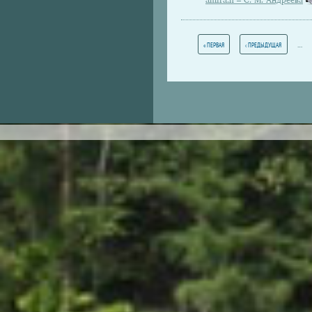
amiraːn – С. М. Андреева
Pages
…
« ПЕРВАЯ
‹ ПРЕДЫДУЩАЯ