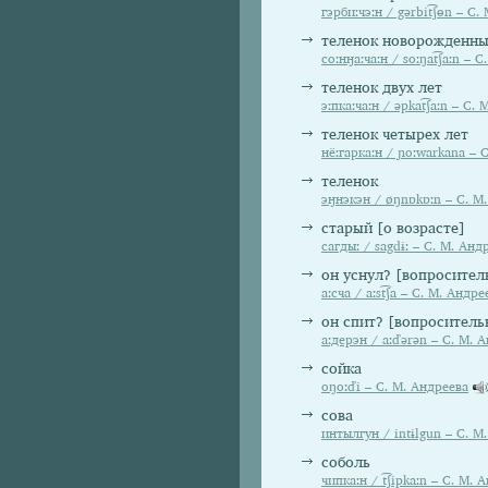
гэрбиːчэːн / gərbit͡ʃɵn – С
теленок новорожденн
соːнӈаːчаːн / soːŋat͡ʃaːn – 
теленок двух лет
эːпкаːчаːн / əpkat͡ʃaːn – С.
теленок четырех лет
нёːгаркаːн / ɲoːwarkana – 
теленок
эӈнэкэн / øŋnɒkɒːn – С. М
старый [о возрасте]
сагдыː / sagdɨː – С. М. Анд
он уснул? [вопросител
аːсча / aːst͡ʃa – С. М. Андре
он спит? [вопросительн
аːдерэн / aːďərən – С. М. 
сойка
oŋoːďi – С. М. Андреева
сова
интылгун / intɨlgun – С. М
соболь
чипкаːн / t͡ʃipkaːn – С. М. 