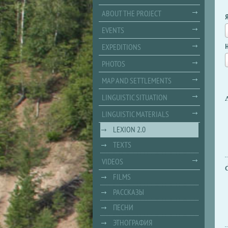
ABOUT THE PROJECT
EVENTS
EXPEDITIONS
PHOTOS
MAP AND SETTLEMENTS
LINGUISTIC SITUATION
LINGUISTIC MATERIALS
LEXION 2.0
TEXTS
VIDEOS
FILMS
РАССКАЗЫ
ПЕСНИ
ЭТНОГРАФИЯ