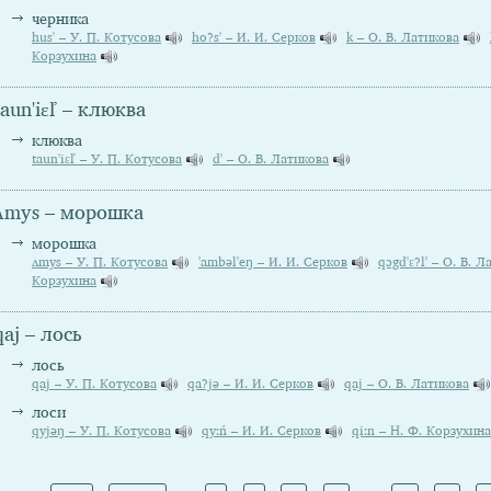
черника
hus' – У. П. Котусова
ho?s' – И. И. Серков
k – О. В. Латикова
Корзухина
taun'iεľ – клюква
клюква
taun'iεľ – У. П. Котусова
d' – О. В. Латикова
ʌmys – морошка
морошка
ʌmys – У. П. Котусова
'ambəl'eŋ – И. И. Серков
qɔgd'ε?l' – О. В. 
Корзухина
qaj – лось
лось
qaj – У. П. Котусова
qa?jə – И. И. Серков
qaj – О. В. Латикова
лоси
qyjəŋ – У. П. Котусова
qy:ń – И. И. Серков
qi:n – Н. Ф. Корзухина
Pages