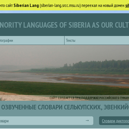
что сайт
Siberian Lang
(siberian-lang.srcc.msu.ru) переехал на новый домен
si
NORITY LANGUAGES OF SIBERIA AS OUR CUL
тографии
Тексты
САЙТ СОЗДАЕТСЯ ПРИ ПОДДЕРЖКЕ РОССИЙСКОГО ГУМАН
ОЗВУЧЕННЫЕ СЛОВАРИ СЕЛЬКУПСКИХ, ЭВЕНКИЙ
овари
Словари диктор