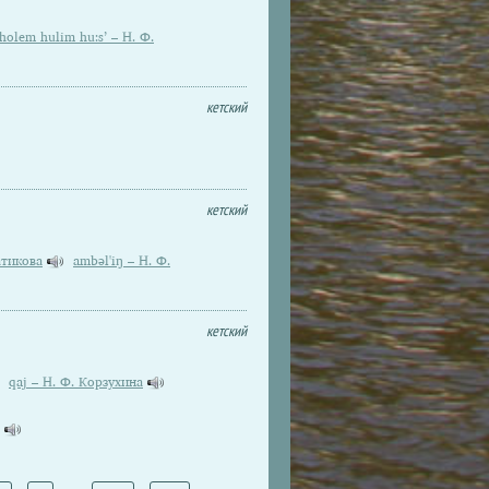
holem hulim hu:s’ – Н. Ф.
кетский
кетский
Латикова
ambəl'iŋ – Н. Ф.
кетский
qaj – Н. Ф. Корзухина