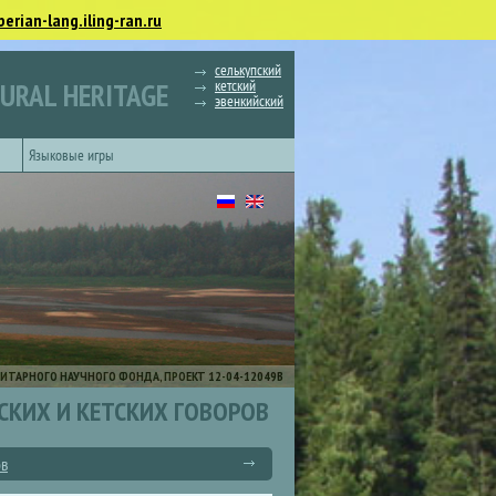
berian-lang.iling-ran.ru
селькупский
кетский
TURAL HERITAGE
эвенкийский
Языковые игры
ИТАРНОГО НАУЧНОГО ФОНДА, ПРОЕКТ 12-04-12049В
СКИХ И КЕТСКИХ ГОВОРОВ
ов