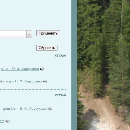
кетский
o?γə – Н. Ф. Корзухина
o:ŋ – Н. Ф. Корзухина
кетский
qonròks – Н. Ф. Корзухина
ина