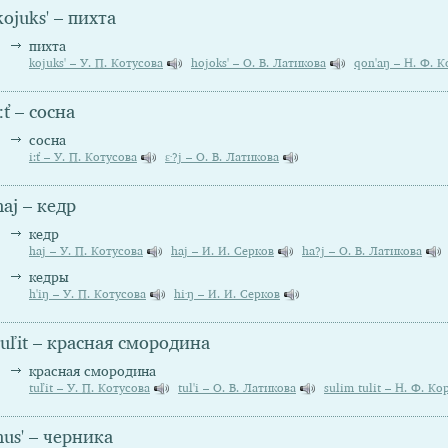
kojuks' – пихта
пихта
kojuks' – У. П. Котусова
hojoks' – О. В. Латикова
qon'aŋ – Н. Ф. 
i:ť – сосна
сосна
i:ť – У. П. Котусова
ε∙?j – О. В. Латикова
haj – кедр
кедр
haj – У. П. Котусова
haj – И. И. Серков
ha?j – О. В. Латикова
кедры
h'iŋ – У. П. Котусова
hi·ŋ – И. И. Серков
tuľit – красная смородина
красная смородина
tuľit – У. П. Котусова
tul'i – О. В. Латикова
sulim tulit – Н. Ф. Ко
hus' – черника