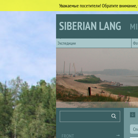
Уважаемые посетители! Обратите внимание, 
Skip to main content
SIBERIAN LANG
MI
Горизонтальное главное меню
Экспедиции
Фо
Search form
Search
Сл
FRONT