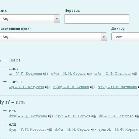
Язык
Перевод
- Any -
Населенный пункт
Диктор
- Any -
- Any -
ʌ: – лист
лист
ʌ: – У. П. Котусова
'o?γə – И. И. Серков
œ?a – О. В. Латикова
листья
ʌ:ŋ – У. П. Котусова
'oγ'oŋ – И. И. Серков
œa?ŋ – О. В. Латикова
dy:n' – ель
ель
dy:n' – У. П. Котусова
dy?n – И. И. Серков
du – О. В. Латикова
ели
dy:ŋ – У. П. Котусова
də?n – И. И. Серков
χonròk – Н. Ф. Корзух