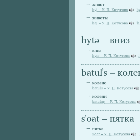
живот
hyj – У. П. Котусова
h
животы
haj – У. П. Котусова
'
hytə – вниз
вниз
hytə – У. П. Котусова
batuľs – коле
колено
batuľs – У. П. Котусова
колени
batuľaŋ – У. П. Котусова
s'oat – пятка
пятка
s'oat – У. П. Котусова