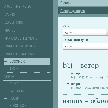
Словари
ABOUT THE PROJECT
Словари дикторов
EVENTS
EXPEDITIONS
Язык
PHOTOS
- Any -
MAP AND SETTLEMENTS
Населенный пункт
LINGUISTIC SITUATION
- Any -
LINGUISTIC MATERIALS
LEXION 2.0
b'ij – ветер
TEXTS
ветер
VIDEOS
b'ij – У. П. Котусова
b'
FILMS
ветра
b'ejatan – О. В. Латикова
РАССКАЗЫ
ПЕСНИ
asmus – обла
ЭТНОГРАФИЯ