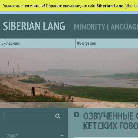
Уважаемые посетители! Обратите внимание, что сайт
Siberian Lang
(siberi
Skip to main content
SIBERIAN LANG
MINORITY LANGUAGE
Горизонтальное главное меню
Экспедиции
Фотографии
С
ОЗВУЧЕННЫЕ 
Search form
Search
КЕТСКИХ ГОВ
FRONT