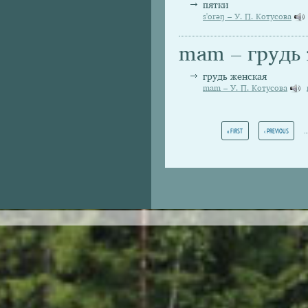
пятки
s'orəŋ – У. П. Котусова
mam – грудь
грудь женская
mam – У. П. Котусова
Pages
« FIRST
‹ PREVIOUS