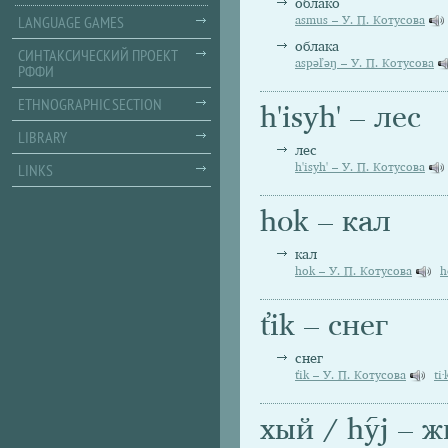
облако
LANGUAGE GAMES
asmus – У. П. Котусова
облака
СИНТАКСИЧЕСКИЙ ПРОЕКТ
aspəľəŋ – У. П. Котусова
РФФИ
ETHNOGRAPHIC SECTION
h'isyh' – лес
LIBRARY
лес
h'isyh' – У. П. Котусова
LINKS
hok – кал
кал
hok – У. П. Котусова
h
ťik – снег
снег
ťik – У. П. Котусова
ti
хый / hyj – 