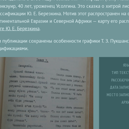
нкэγир, 40 лет, уроженец Усолгина. Это сказка о хитрой ли
ссификации Ю. Е. Березкина. Мотив этот распространен на
тинентальной Евразии и Северной Африки — карту его ра
ге Ю. Е. Березкина
.
 публикации сохранены особенности графики Т. З. Пукшан
дификациями.
ЯЗ
ТИП ТЕКС
РАССКАЗЧ
ДАТА ЗАПИ
МЕСТО ЗАПИ
АРХ