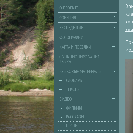
Эhи
О ПРОЕКТЕ
кла
СОБЫТИЯ
кон
ЭКСПЕДИЦИИ
кни
ФОТОГРАФИИ
При
КАРТА И ПОСЕЛКИ
мо
ФУНКЦИОНИРОВАНИЕ
ЯЗЫКА
ЯЗЫКОВЫЕ МАТЕРИАЛЫ
СЛОВАРЬ
ТЕКСТЫ
ВИДЕО
ФИЛЬМЫ
РАССКАЗЫ
ПЕСНИ