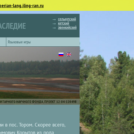
berian-lang.iling-ran.ru
селькупский
кетский
АСЛЕДИЕ
эвенкийский
Языковые игры
ИТАРНОГО НАУЧНОГО ФОНДА, ПРОЕКТ 12-04-12049В
 в пос. Тором. Скорее всего,
симович Корытов из рода