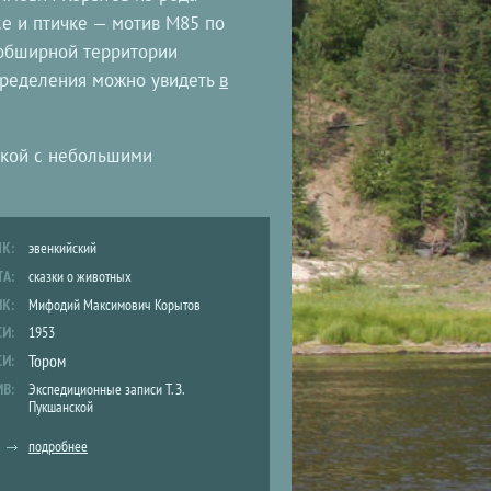
се и птичке — мотив M85 по
 обширной территории
спределения можно увидеть
в
ской с небольшими
ЫК:
эвенкийский
ТА:
сказки о животных
ИК:
Мифодий Максимович Корытов
СИ:
1953
Тором
СИ:
ИВ:
Экспедиционные записи Т. З.
Пукшанской
подробнее