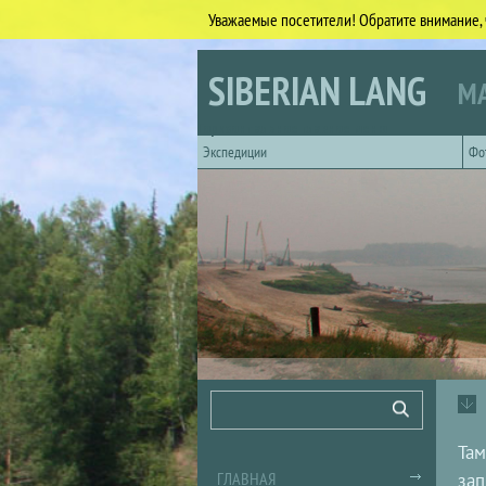
Уважаемые посетители! Обратите внимание, 
Перейти к основному содержанию
SIBERIAN LANG
МА
Горизонтальное главное меню
Экспедиции
Фо
Форма поиска
Поиск
Там
ГЛАВНАЯ
зап