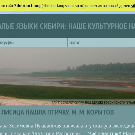
что сайт
Siberian Lang
(siberian-lang.srcc.msu.ru) переехал на новый домен
si
ЛЫЕ ЯЗЫКИ СИБИРИ: НАШЕ КУЛЬТУРНОЕ Н
тографии
Тексты
САЙТ СОЗДАЕТСЯ ПРИ ПОДДЕРЖКЕ РОССИЙСКОГО ГУМАН
ЛИСИЦА НАШЛА ПТИЧКУ. М. М. КОРЫТОВ
ара Зосимовна Пукшанская записала эту сказку в экспедиции
ись сделана в 1953 году. Рассказчик — Мифодий (так!) Мак