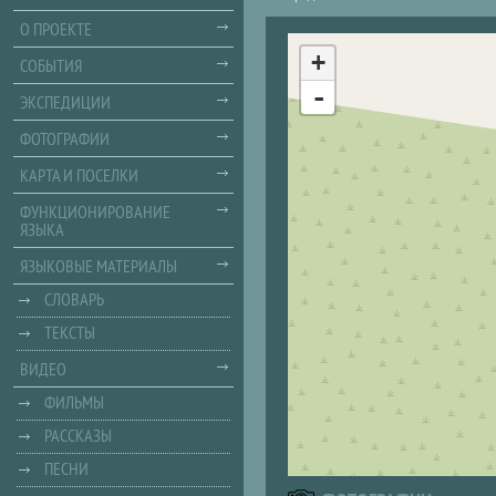
О ПРОЕКТЕ
+
СОБЫТИЯ
-
ЭКСПЕДИЦИИ
ФОТОГРАФИИ
КАРТА И ПОСЕЛКИ
ФУНКЦИОНИРОВАНИЕ
ЯЗЫКА
ЯЗЫКОВЫЕ МАТЕРИАЛЫ
СЛОВАРЬ
ТЕКСТЫ
ВИДЕО
ФИЛЬМЫ
РАССКАЗЫ
ПЕСНИ