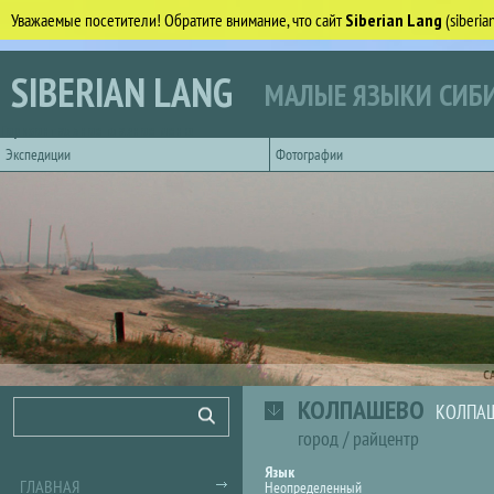
Уважаемые посетители! Обратите внимание, что сайт
Siberian Lang
(siberi
Перейти к основному содержанию
SIBERIAN LANG
МАЛЫЕ ЯЗЫКИ СИБИ
Горизонтальное главное меню
Экспедиции
Фотографии
С
КОЛПАШЕВО
Форма поиска
Поиск
КОЛПАШ
город
/
райцентр
Язык
ГЛАВНАЯ
Неопределенный