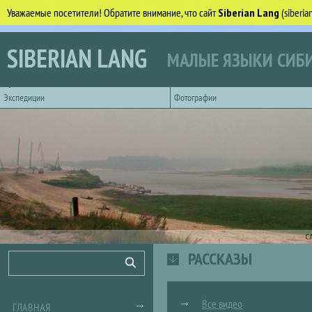
Уважаемые посетители! Обратите внимание, что сайт
Siberian Lang
(siberi
Перейти к основному содержанию
SIBERIAN LANG
МАЛЫЕ ЯЗЫКИ СИБИ
Горизонтальное главное меню
Экспедиции
Фотографии
С
РАССКАЗЫ
Форма поиска
Поиск
Все видео
ГЛАВНАЯ