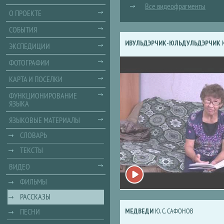
Все видеофрагменты
О ПРОЕКТЕ
СОБЫТИЯ
ИВУЛЬДЭРЧИК-ЮЛЬДУЛЬДЭРЧИК
К
ЭКСПЕДИЦИИ
ФОТОГРАФИИ
КАРТА И ПОСЕЛКИ
ФУНКЦИОНИРОВАНИЕ
ЯЗЫКА
ЯЗЫКОВЫЕ МАТЕРИАЛЫ
СЛОВАРЬ
ТЕКСТЫ
ВИДЕО
ФИЛЬМЫ
РАССКАЗЫ
ПЕСНИ
МЕДВЕДИ
Ю. С. САФОНОВ