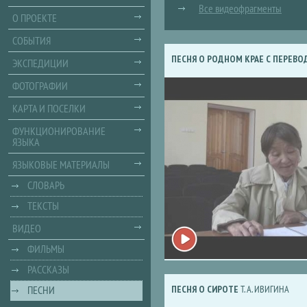
Все видеофрагменты
О ПРОЕКТЕ
СОБЫТИЯ
ПЕСНЯ О РОДНОМ КРАЕ С ПЕРЕВ
ЭКСПЕДИЦИИ
ФОТОГРАФИИ
КАРТА И ПОСЕЛКИ
ФУНКЦИОНИРОВАНИЕ
ЯЗЫКА
ЯЗЫКОВЫЕ МАТЕРИАЛЫ
СЛОВАРЬ
ТЕКСТЫ
ВИДЕО
ФИЛЬМЫ
РАССКАЗЫ
ПЕСНИ
ПЕСНЯ О СИРОТЕ
Т. А. ИВИГИНА