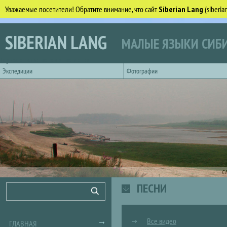
Уважаемые посетители! Обратите внимание, что сайт
Siberian Lang
(siberi
Перейти к основному содержанию
SIBERIAN LANG
МАЛЫЕ ЯЗЫКИ СИБИ
Горизонтальное главное меню
Экспедиции
Фотографии
С
ПЕСНИ
Форма поиска
Поиск
Все видео
ГЛАВНАЯ