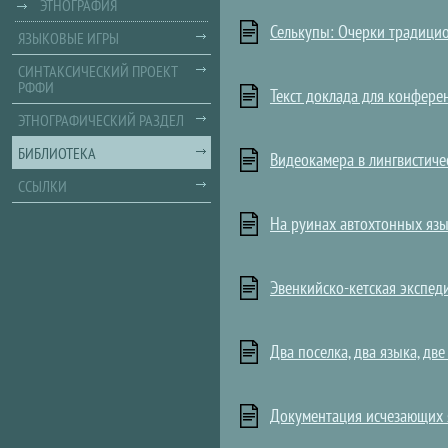
ЭТНОГРАФИЯ
Селькупы: Очерки традицио
ЯЗЫКОВЫЕ ИГРЫ
СИНТАКСИЧЕСКИЙ ПРОЕКТ
РФФИ
Текст доклада для конфере
ЭТНОГРАФИЧЕСКИЙ РАЗДЕЛ
БИБЛИОТЕКА
Видеокамера в лингвистиче
ССЫЛКИ
На руинах автохтонных язы
Эвенкийско-кетская экспеди
Два поселка, два языка, дв
Документация исчезающих я