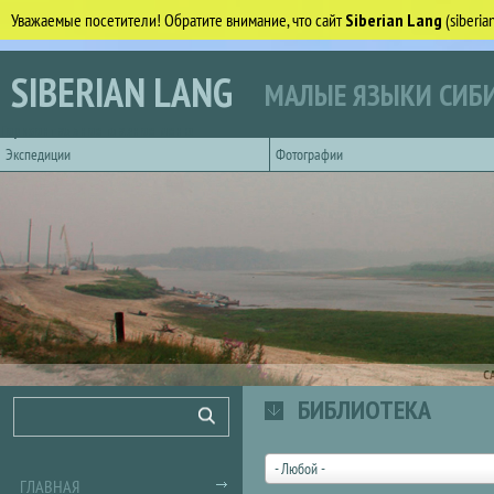
Уважаемые посетители! Обратите внимание, что сайт
Siberian Lang
(siberi
Перейти к основному содержанию
SIBERIAN LANG
МАЛЫЕ ЯЗЫКИ СИБИ
Горизонтальное главное меню
Экспедиции
Фотографии
С
БИБЛИОТЕКА
Форма поиска
Поиск
- Любой -
ГЛАВНАЯ