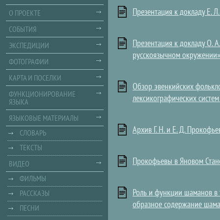
Презентация к докладу Е. Л
О ПРОЕКТЕ
СОБЫТИЯ
Презентация к докладу О. А
ЭКСПЕДИЦИИ
русскоязычном окружении
ФОТОГРАФИИ
КАРТА И ПОСЕЛКИ
Обзор эвенкийских фолькл
ФУНКЦИОНИРОВАНИЕ
лексикографических систе
ЯЗЫКА
ЯЗЫКОВЫЕ МАТЕРИАЛЫ
Архив Г. Н. и Е. Д. Прокоф
СЛОВАРЬ
ТЕКСТЫ
Прокофьевы в Яновом Стан
ВИДЕО
ФИЛЬМЫ
Роль и функции шаманов в 
РАССКАЗЫ
образное содержание шама
ПЕСНИ