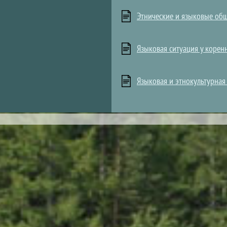
Этнические и языковые общ
Языковая ситуация у корен
Языковая и этнокультурная