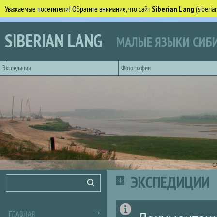
Уважаемые посетители! Обратите внимание, что сайт
Siberian Lang
(siberi
Перейти к основному содержанию
SIBERIAN LANG
МАЛЫЕ ЯЗЫКИ СИБИ
Горизонтальное главное меню
Экспедиции
Фотографии
С
ЭКСПЕДИЦИИ
Форма поиска
Поиск
ГЛАВНАЯ