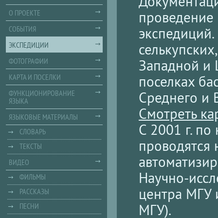
Документаци
О ПРОЕКТЕ
проведение 
СОБЫТИЯ
экспедиций.
ЭКСПЕДИЦИИ
селькупских,
ФОТОГРАФИИ
Западной и 
КАРТА И ПОСЕЛКИ
поселках ба
ФУНКЦИОНИРОВАНИЕ
Среднего и 
ЯЗЫКА
Смотреть ка
ЯЗЫКОВЫЕ МАТЕРИАЛЫ
С 2001 г. п
СЛОВАРЬ
проводятся 
ТЕКСТЫ
автоматизир
ВИДЕО
Научно-иссл
ФИЛЬМЫ
центра МГУ 
РАССКАЗЫ
МГУ).
ПЕСНИ