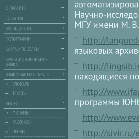
автоматизирова
О ПРОЕКТЕ
Научно-исследо
СОБЫТИЯ
МГУ имени М. В
ЭКСПЕДИЦИИ
http://langued
ФОТОГРАФИИ
языковых архи
КАРТА И ПОСЕЛКИ
ФУНКЦИОНИРОВАНИЕ
http://lingsib.i
ЯЗЫКА
находящиеся по
ЯЗЫКОВЫЕ МАТЕРИАЛЫ
СЛОВАРЬ
http://www.if
ТЕКСТЫ
программы ЮНЕ
ВИДЕО
ФИЛЬМЫ
http://www.ev
РАССКАЗЫ
http://sivir.ru/
ПЕСНИ