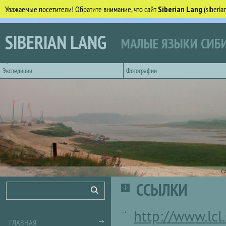
Уважаемые посетители! Обратите внимание, что сайт
Siberian Lang
(siberi
Перейти к основному содержанию
SIBERIAN LANG
МАЛЫЕ ЯЗЫКИ СИБИ
Горизонтальное главное меню
Экспедиции
Фотографии
С
ССЫЛКИ
Форма поиска
Поиск
http://www.lcl
ГЛАВНАЯ