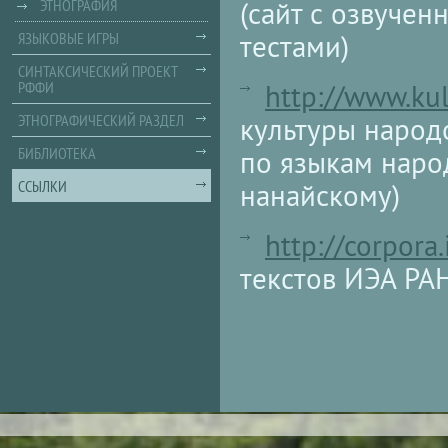
(сайт с озвуче
ЭТНОГРАФИЯ
тестами)
ЯЗЫКОВЫЕ ИГРЫ
СИНТАКСИЧЕСКИЙ ПРОЕКТ
РФФИ
http://www.kul
ЭТНОГРАФИЧЕСКИЙ РАЗДЕЛ
культуры народ
БИБЛИОТЕКА
по языкам народ
ССЫЛКИ
нанайскому)
http://corpora
текстов ИЭА РА