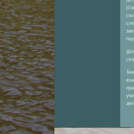
(Со
ско
сле
эве
пер
Дет
сел
Тем
язы
пра
учи
авт