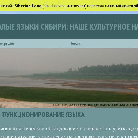
что сайт
Siberian Lang
(siberian-lang.srcc.msu.ru) переехал на новый домен
si
ЛЫЕ ЯЗЫКИ СИБИРИ: НАШЕ КУЛЬТУРНОЕ Н
тографии
Тексты
САЙТ СОЗДАЕТСЯ ПРИ ПОДДЕРЖКЕ РОССИЙСКОГО ГУМАН
ФУНКЦИОНИРОВАНИЕ ЯЗЫКА
иолингвистическое обследование позволяет получить адек
ковой ситуации в каждом из населенных пунктов, в которы