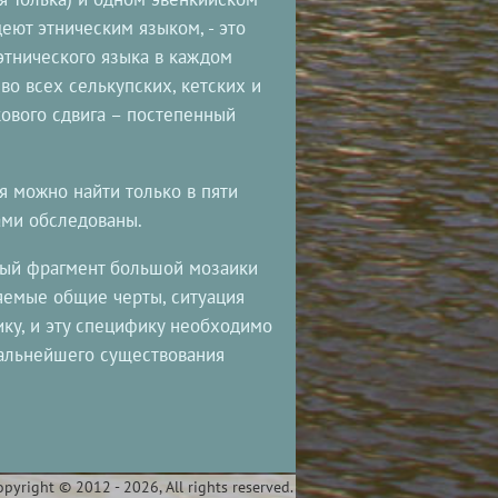
деют этническим языком, - это
этнического языка в каждом
о всех селькупских, кетских и
ового сдвига – постепенный
я можно найти только в пяти
ами обследованы.
вый фрагмент большой мозаики
яемые общие черты, ситуация
ку, и эту специфику необходимо
дальнейшего существования
opyright © 2012 - 2026, All rights reserved.