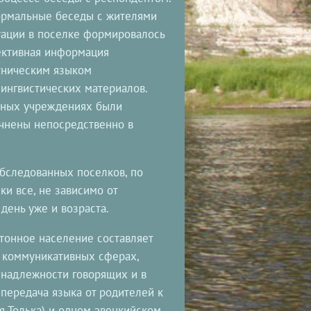
ормальные беседы с жителями
уации в поселке формировалось
ъективная информация
тническим языком
ингвистических материалов.
ьных учреждениях были
очнены непосредственно в
обследованных поселков, по
и все, не зависимо от
день уже и возраста.
тонное население составляет
х коммуникативных сферах,
инадлежности говорящих и в
 передача языка от родителей к
ая Толька) и одном эвенкийском