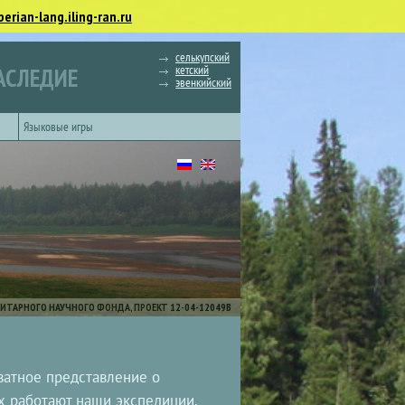
berian-lang.iling-ran.ru
селькупский
кетский
АСЛЕДИЕ
эвенкийский
Языковые игры
ИТАРНОГО НАУЧНОГО ФОНДА, ПРОЕКТ 12-04-12049В
ватное представление о
х работают наши экспедиции.