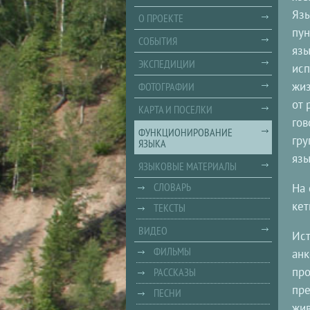
Язы
О ПРОЕКТЕ
пун
СОБЫТИЯ
язы
ЭКСПЕДИЦИИ
исп
жиз
ФОТОГРАФИИ
от 
КАРТА И ПОСЕЛКИ
гов
ФУНКЦИОНИРОВАНИЕ
гру
ЯЗЫКА
язы
ЯЗЫКОВЫЕ МАТЕРИАЛЫ
СЛОВАРЬ
На 
кет
ТЕКСТЫ
ВИДЕО
Ист
ФИЛЬМЫ
анк
про
РАССКАЗЫ
пре
ПЕСНИ
жив