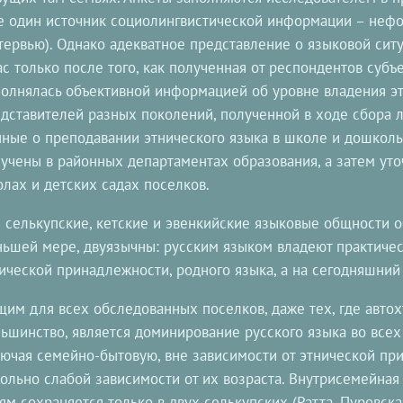
 один источник социолингвистической информации – неф
тервью). Однако адекватное представление о языковой сит
ас только после того, как полученная от респондентов суб
олнялась объективной информацией об уровне владения э
дставителей разных поколений, полученной в ходе сбора л
ные о преподавании этнического языка в школе и дошкол
учены в районных департаментах образования, а затем ут
лах и детских садах поселков.
 селькупские, кетские и эвенкийские языковые общности 
ьшей мере, двуязычны: русским языком владеют практическ
ической принадлежности, родного языка, а на сегодняшний 
им для всех обследованных поселков, даже тех, где автох
ьшинство, является доминирование русского языка во все
ючая семейно-бытовую, вне зависимости от этнической пр
ольно слабой зависимости от их возраста. Внутрисемейная
ям сохраняется только в двух селькупских (Ратта, Пуровск