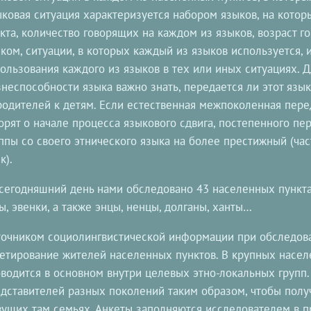
ковая ситуация характеризуется набором языков, на котор
кта, количество говорящих на каждом из языков, возраст г
ком, ситуации, в которых каждый из языков используется, и
ользования каждого из языков в тех или иных ситуациях. 
неспособности языка важно знать, передается ли этот язы
родителей к детям. Если естественная межпоколенная пере
орят о начале процесса языкового сдвига, постепенного пе
ппы со своего этнического языка на более престижный (час
к).
сегодняшний день нами обследовано 43 населенных пункта,
ы, эвенки, а также энцы, ненцы, долганы, ханты…
очником социолингвистической информации при обследов
етирование жителей населенных пунктов. В крупных насел
водится в основном внутри целевых этно-локальных групп.
дставителей разных поколений таким образом, чтобы пол
ущих там семьях. Анкеты заполняются исследователем в п