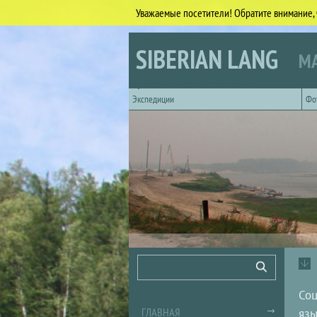
Уважаемые посетители! Обратите внимание, 
Перейти к основному содержанию
SIBERIAN LANG
МА
Горизонтальное главное меню
Экспедиции
Фо
Форма поиска
Поиск
Соц
ГЛАВНАЯ
язы