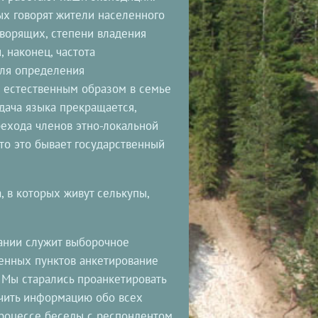
ых говорят жители населенного
оворящих, степени владения
, наконец, частота
Для определения
к естественным образом в семье
дача языка прекращается,
рехода членов этно-локальной
то это бывает государственный
 в которых живут селькупы,
ании служит выборочное
енных пунктов анкетирование
 Мы старались проанкетировать
учить информацию обо всех
роцессе беседы с респондентом.