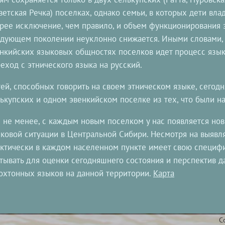
ветская Речка) поселках, однако семьи, в которых дети вла
рее исключение, чем правило, и объем функционирования 
дующем поколении неуклонно снижается. Иными словами, в
нкийских языковых общностях поселков идет процесс язык
еход с этнического языка на русский.
ей, способных говорить на своем этническом языке, сегодн
ькупских и одном эвенкийском поселке из тех, что были н
 не менее, с каждым новым поселком у нас появляется но
ковой ситуации в Центральной Сибири. Несмотря на выявл
ктически в каждом населенном пункте имеет свою специфи
тывать для оценки сегодняшнего состояния и перспектив 
охтонных языков на данной территории.
Карта
C