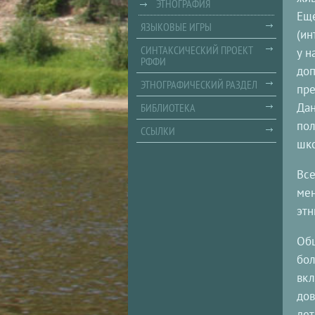
ЭТНОГРАФИЯ
Еще
ЯЗЫКОВЫЕ ИГРЫ
(ин
СИНТАКСИЧЕСКИЙ ПРОЕКТ
у н
РФФИ
доп
ЭТНОГРАФИЧЕСКИЙ РАЗДЕЛ
пре
Дан
БИБЛИОТЕКА
пол
ССЫЛКИ
шко
Все
мен
этн
Общ
бол
вкл
дов
дет