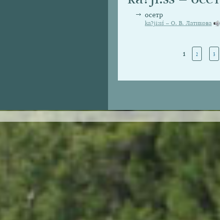
осетр
ka?ji:sś – О. В. Латикова
Страницы
1
2
3