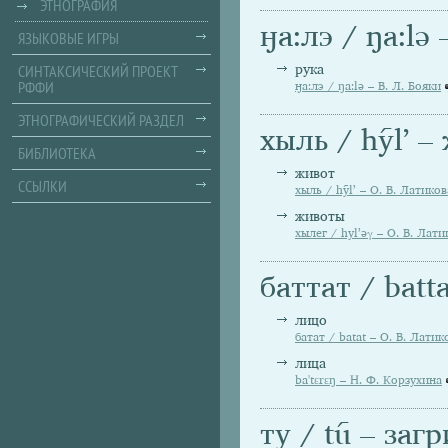
ЭТНОГРАФИЯ
ӈа:лэ / ŋa:lә
ЯЗЫКОВЫЕ ИГРЫ
СИНТАКСИЧЕСКИЙ ПРОЕКТ
рука
РФФИ
ӈа:лэ / ŋa:lә – В. Л. Бояки
ЭТНОГРАФИЧЕСКИЙ РАЗДЕЛ
хыль / hylʼ –
БИБЛИОТЕКА
живот
ССЫЛКИ
хыль / hylʼ – О. В. Латиков
животы
хылег / hylʼəγ – О. В. Лати
баттат / batt
лицо
батат / batat – О. В. Латик
лица
ba'tεrεŋ – Н. Ф. Корзухина
ту / tu – заг