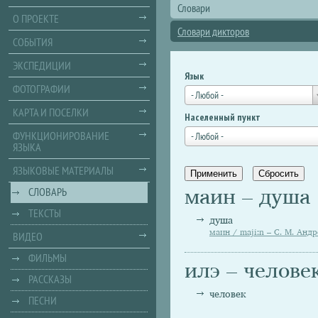
Словари
О ПРОЕКТЕ
Словари дикторов
СОБЫТИЯ
ЭКСПЕДИЦИИ
Язык
ФОТОГРАФИИ
- Любой -
КАРТА И ПОСЕЛКИ
Населенный пункт
ФУНКЦИОНИРОВАНИЕ
- Любой -
ЯЗЫКА
ЯЗЫКОВЫЕ МАТЕРИАЛЫ
маин – душа
СЛОВАРЬ
ТЕКСТЫ
душа
маин / majiːn – С. М. Андр
ВИДЕО
ФИЛЬМЫ
илэ – челове
РАССКАЗЫ
человек
ПЕСНИ