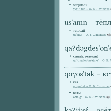
загривок
тух / tuh – О. В. Латикова
us'amn – тёп
теплый
us'amn – О. В. Латикова
qa?dəgdes'on'
синий, зеленый
qa?dəgdes'on'ejuks' – О. В.
qoγos'tak – ке
кет
qoγos'tak – О. В. Латикова
кеты
ostəγy – О. В. Латикова
ka?ji:sś – осё