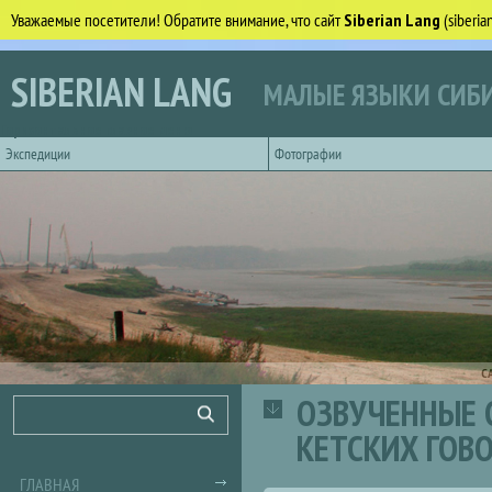
Уважаемые посетители! Обратите внимание, что сайт
Siberian Lang
(siberi
Перейти к основному содержанию
SIBERIAN LANG
МАЛЫЕ ЯЗЫКИ СИБИ
Горизонтальное главное меню
Экспедиции
Фотографии
С
ОЗВУЧЕННЫЕ 
Форма поиска
Поиск
КЕТСКИХ ГОВ
ГЛАВНАЯ