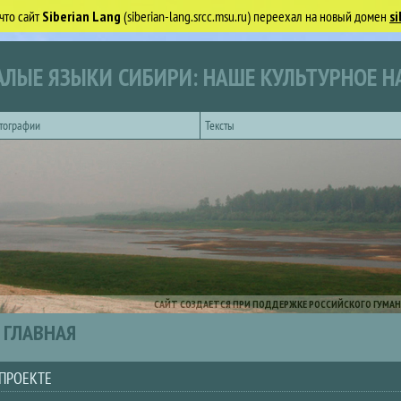
что сайт
Siberian Lang
(siberian-lang.srcc.msu.ru) переехал на новый домен
si
ЛЫЕ ЯЗЫКИ СИБИРИ: НАШЕ КУЛЬТУРНОЕ Н
тографии
Тексты
САЙТ СОЗДАЕТСЯ ПРИ ПОДДЕРЖКЕ РОССИЙСКОГО ГУМАН
ГЛАВНАЯ
 ПРОЕКТЕ