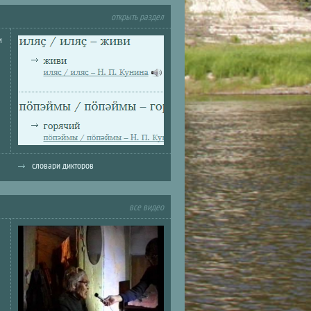
открыть раздел
и
словари дикторов
все видео