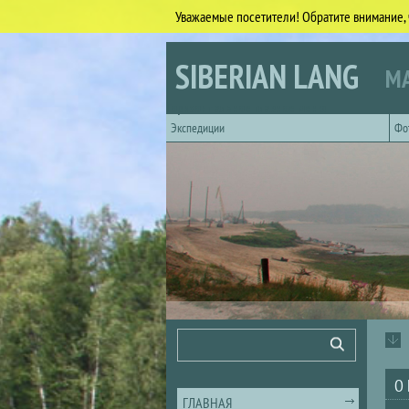
Уважаемые посетители! Обратите внимание, 
Перейти к основному содержанию
SIBERIAN LANG
МА
Горизонтальное главное меню
Экспедиции
Фо
Форма поиска
Поиск
О
ГЛАВНАЯ