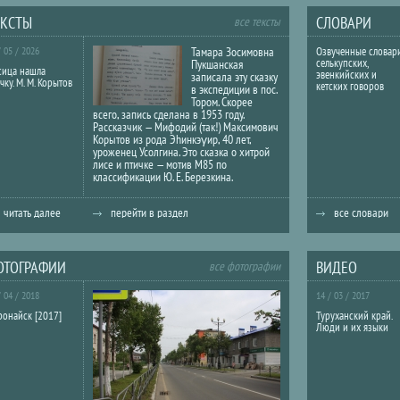
ЕКСТЫ
СЛОВАРИ
все тексты
/ 05 / 2026
Тамара Зосимовна
Озвученные словар
селькупских,
Пукшанская
сица нашла
эвенкийских и
записала эту сказку
чку. М. М. Корытов
кетских говоров
в экспедиции в пос.
Тором. Скорее
всего, запись сделана в 1953 году.
Рассказчик — Мифодий (так!) Максимович
Корытов из рода Эhинкэγир, 40 лет,
уроженец Усолгина. Это сказка о хитрой
лисе и птичке — мотив M85 по
классификации Ю. Е. Березкина.
читать далее
перейти в раздел
все словари
ОТОГРАФИИ
ВИДЕО
все фотографии
/ 04 / 2018
14 / 03 / 2017
онайск [2017]
Туруханский край.
Люди и их языки