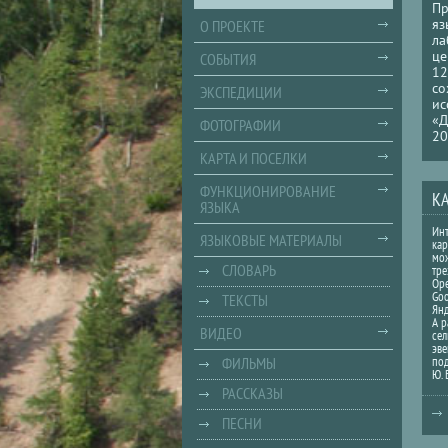
Пр
яз
О ПРОЕКТЕ
ла
це
СОБЫТИЯ
12
со
ЭКСПЕДИЦИИ
ис
«Д
ФОТОГРАФИИ
20
КАРТА И ПОСЕЛКИ
ФУНКЦИОНИРОВАНИЕ
К
ЯЗЫКА
Ин
ЯЗЫКОВЫЕ МАТЕРИАЛЫ
кар
мож
СЛОВАРЬ
тре
Ope
Goo
ТЕКСТЫ
Янд
А р
ВИДЕО
сел
эве
ФИЛЬМЫ
по
Ю. 
РАССКАЗЫ
ПЕСНИ