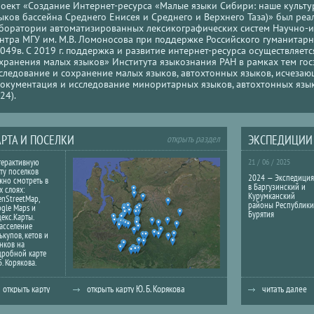
оект «Создание Интернет-ресурса «Малые языки Сибири: наше культу
ыков бассейна Среднего Енисея и Среднего и Верхнего Таза)» был реал
боратории автоматизированных лексикографических систем Научно-и
нтра МГУ им. М.В. Ломоносова при поддержке Российского гуманитарн
049в. С 2019 г. поддержка и развитие интернет-ресурса осуществляет
хранения малых языков» Института языкознания РАН в рамках тем го
следование и сохранение малых языков, автохтонных языков, исчезаю
окументация и исследование миноритарных языков, автохтонных язык
24).
АРТА И ПОСЕЛКИ
ЭКСПЕДИЦИИ
открыть раздел
терактивную
21 / 06 / 2025
ту поселков
2024 — Экспедиция
но смотреть в
в Баргузинский и
х слоях:
Курумканский
nStreetMap,
районы Республики
gle Maps и
Бурятия
екс.Карты.
асселение
ькупов, кетов и
нков на
дробной карте
Б. Корякова.
открыть карту
открыть карту Ю. Б. Корякова
читать далее