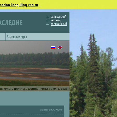
berian-lang.iling-ran.ru
селькупский
кетский
АСЛЕДИЕ
эвенкийский
Языковые игры
ИТАРНОГО НАУЧНОГО ФОНДА, ПРОЕКТ 12-04-12049В
читать весь текст