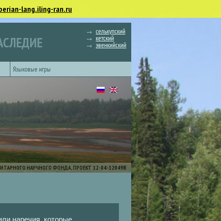
berian-lang.iling-ran.ru
селькупский
кетский
АСЛЕДИЕ
эвенкийский
Языковые игры
ИТАРНОГО НАУЧНОГО ФОНДА, ПРОЕКТ 12-04-12049В