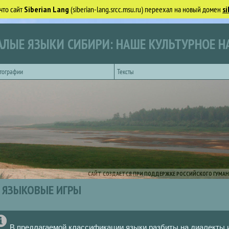
что сайт
Siberian Lang
(siberian-lang.srcc.msu.ru) переехал на новый домен
si
ЛЫЕ ЯЗЫКИ СИБИРИ: НАШЕ КУЛЬТУРНОЕ Н
тографии
Тексты
САЙТ СОЗДАЕТСЯ ПРИ ПОДДЕРЖКЕ РОССИЙСКОГО ГУМАН
ЯЗЫКОВЫЕ ИГРЫ