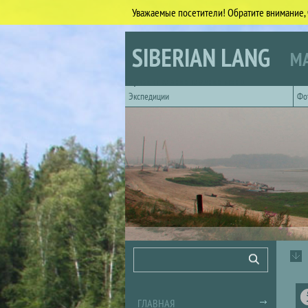
Уважаемые посетители! Обратите внимание, 
Перейти к основному содержанию
SIBERIAN LANG
МА
Горизонтальное главное меню
Экспедиции
Фо
Форма поиска
Поиск
ГЛАВНАЯ