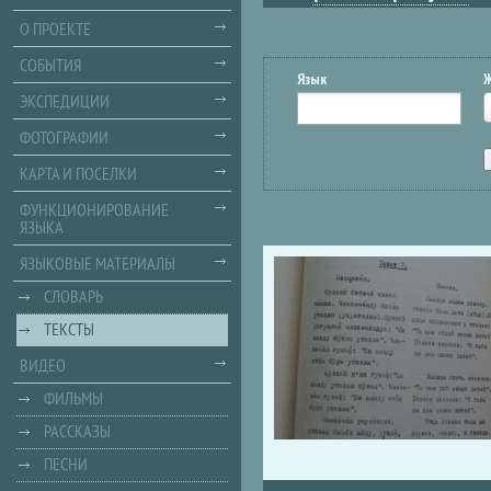
О ПРОЕКТЕ
СОБЫТИЯ
Язык
ЭКСПЕДИЦИИ
ФОТОГРАФИИ
КАРТА И ПОСЕЛКИ
ФУНКЦИОНИРОВАНИЕ
ЯЗЫКА
ЯЗЫКОВЫЕ МАТЕРИАЛЫ
СЛОВАРЬ
ТЕКСТЫ
ВИДЕО
ФИЛЬМЫ
РАССКАЗЫ
ПЕСНИ