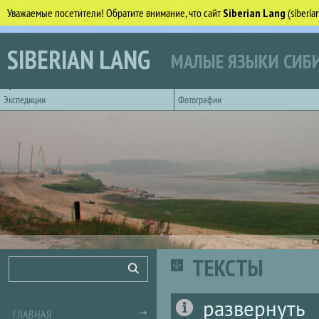
Уважаемые посетители! Обратите внимание, что сайт
Siberian Lang
(siberi
Перейти к основному содержанию
SIBERIAN LANG
МАЛЫЕ ЯЗЫКИ СИБИ
Горизонтальное главное меню
Экспедиции
Фотографии
С
ТЕКСТЫ
Форма поиска
Поиск
развернуть
ГЛАВНАЯ