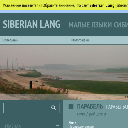
Уважаемые посетители! Обратите внимание, что сайт
Siberian Lang
(siberi
Перейти к основному содержанию
SIBERIAN LANG
МАЛЫЕ ЯЗЫКИ СИБИ
Горизонтальное главное меню
Экспедиции
Фотографии
С
ПАРАБЕЛЬ
Форма поиска
Поиск
ПАРАБЕЛЬС
село
/
райцентр
Язык
ГЛАВНАЯ
Неопределенный