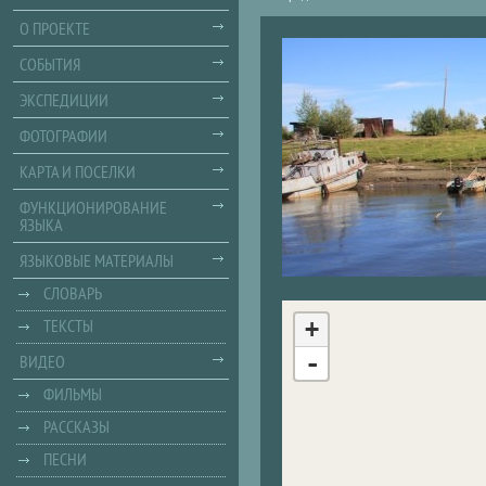
О ПРОЕКТЕ
СОБЫТИЯ
ЭКСПЕДИЦИИ
ФОТОГРАФИИ
КАРТА И ПОСЕЛКИ
ФУНКЦИОНИРОВАНИЕ
ЯЗЫКА
ЯЗЫКОВЫЕ МАТЕРИАЛЫ
СЛОВАРЬ
ТЕКСТЫ
+
-
ВИДЕО
ФИЛЬМЫ
РАССКАЗЫ
ПЕСНИ