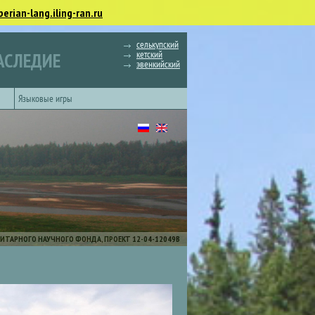
berian-lang.iling-ran.ru
селькупский
кетский
АСЛЕДИЕ
эвенкийский
Языковые игры
ИТАРНОГО НАУЧНОГО ФОНДА, ПРОЕКТ 12-04-12049В