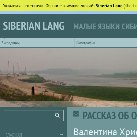
Уважаемые посетители! Обратите внимание, что сайт
Siberian Lang
(siberi
Перейти к основному содержанию
SIBERIAN LANG
МАЛЫЕ ЯЗЫКИ СИБИ
Горизонтальное главное меню
Экспедиции
Фотографии
С
РАССКАЗ ОБ О
Форма поиска
Поиск
Валентина Хри
ГЛАВНАЯ