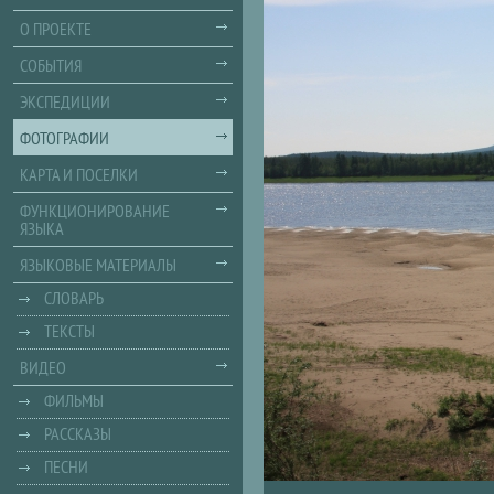
О ПРОЕКТЕ
СОБЫТИЯ
ЭКСПЕДИЦИИ
ФОТОГРАФИИ
КАРТА И ПОСЕЛКИ
ФУНКЦИОНИРОВАНИЕ
ЯЗЫКА
ЯЗЫКОВЫЕ МАТЕРИАЛЫ
СЛОВАРЬ
ТЕКСТЫ
ВИДЕО
ФИЛЬМЫ
РАССКАЗЫ
ПЕСНИ