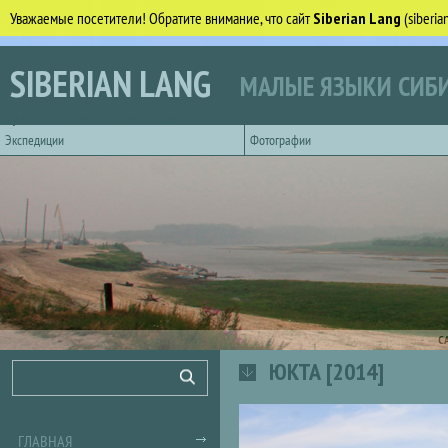
Уважаемые посетители! Обратите внимание, что сайт
Siberian Lang
(siberi
Перейти к основному содержанию
SIBERIAN LANG
МАЛЫЕ ЯЗЫКИ СИБИ
Горизонтальное главное меню
Экспедиции
Фотографии
С
ЮКТА [2014]
Форма поиска
Поиск
ГЛАВНАЯ