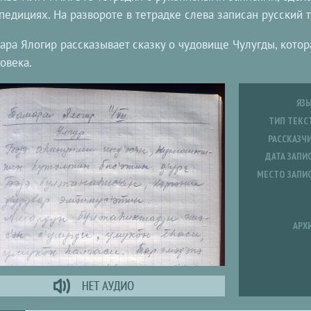
педициях. На развороте в тетрадке слева записан русский те
ара Ялогир рассказывает сказку о чудовище Чулугды, кото
овека.
ЯЗ
ТИП ТЕКС
РАССКАЗЧ
ДАТА ЗАПИ
МЕСТО ЗАПИ
АРХ