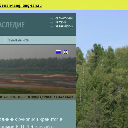
berian-lang.iling-ran.ru
селькупский
кетский
АСЛЕДИЕ
эвенкийский
Языковые игры
ИТАРНОГО НАУЧНОГО ФОНДА, ПРОЕКТ 12-04-12049В
Подлинник рукописи хранится в
нными Е. П. Лебедевой в