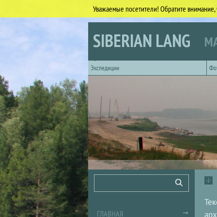
Уважаемые посетители! Обратите внимание, 
Перейти к основному содержанию
SIBERIAN LANG
МА
Горизонтальное главное меню
Экспедиции
Фо
Форма поиска
Поиск
Тек
ГЛАВНАЯ
арх