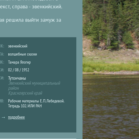
кст, справа - эвенкийский.
рая решила выйти замуж за
ЫК:
эвенкийский
ТА:
волшебные сказки
ИК:
Тамара Ялогир
СИ:
02 / 08 / 1952
Тутончаны
СИ:
Эвенкийский муниципальный
район
Красноярский край
ИВ:
Рабочие материалы Е. П. Лебедевой.
Тетрадь 102. ИЛИ РАН
подробнее