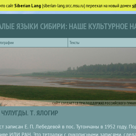
что сайт
Siberian Lang
(siberian-lang.srcc.msu.ru) переехал на новый домен
si
ЛЫЕ ЯЗЫКИ СИБИРИ: НАШЕ КУЛЬТУРНОЕ Н
тографии
Тексты
САЙТ СОЗДАЕТСЯ ПРИ ПОДДЕРЖКЕ РОССИЙСКОГО ГУМАН
ЧУЛУГДЫ. Т. ЯЛОГИР
ст записан Е. П. Лебедевой в пос. Тутончаны в 1952 году. 
иве ИЛИ РАН. Это тетрадки с рукописными записями, сдела