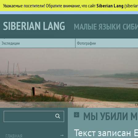
Уважаемые посетители! Обратите внимание, что сайт
Siberian Lang
(siberi
Перейти к основному содержанию
SIBERIAN LANG
МАЛЫЕ ЯЗЫКИ СИБИ
Горизонтальное главное меню
Экспедиции
Фотографии
С
МЫ УБИЛИ МЕ
Форма поиска
Поиск
Текст записан Е
ГЛАВНАЯ