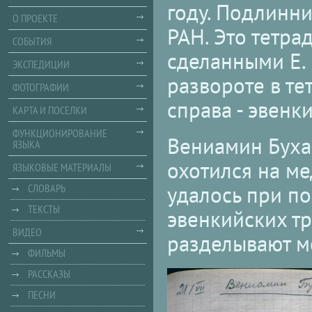
году. Подлинн
О ПРОЕКТЕ
РАН. Это тетра
СОБЫТИЯ
сделанными Е. 
ЭКСПЕДИЦИИ
развороте в те
ФОТОГРАФИИ
справа - эвенк
КАРТА И ПОСЕЛКИ
ФУНКЦИОНИРОВАНИЕ
Вениамин Бухар
ЯЗЫКА
охотился на м
ЯЗЫКОВЫЕ МАТЕРИАЛЫ
СЛОВАРЬ
удалось при по
ТЕКСТЫ
эвенкийских тр
ВИДЕО
разделывают ме
ФИЛЬМЫ
РАССКАЗЫ
ПЕСНИ