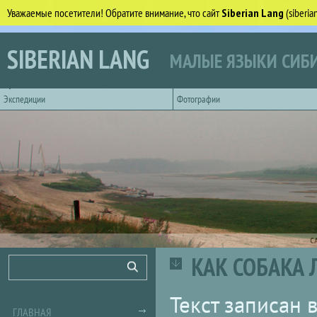
Уважаемые посетители! Обратите внимание, что сайт
Siberian Lang
(siberi
Перейти к основному содержанию
SIBERIAN LANG
МАЛЫЕ ЯЗЫКИ СИБИ
Горизонтальное главное меню
Экспедиции
Фотографии
С
КАК СОБАКА 
Форма поиска
Поиск
Текст записан 
ГЛАВНАЯ