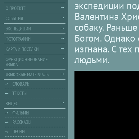
экспедиции под
О ПРОЕКТЕ
Валентина Хри
СОБЫТИЯ
собаку. Раньше
ЭКСПЕДИЦИИ
Богом. Однако 
ФОТОГРАФИИ
изгнана. С тех 
КАРТА И ПОСЕЛКИ
людьми.
ФУНКЦИОНИРОВАНИЕ
ЯЗЫКА
ЯЗЫКОВЫЕ МАТЕРИАЛЫ
СЛОВАРЬ
ТЕКСТЫ
ВИДЕО
ФИЛЬМЫ
РАССКАЗЫ
ПЕСНИ