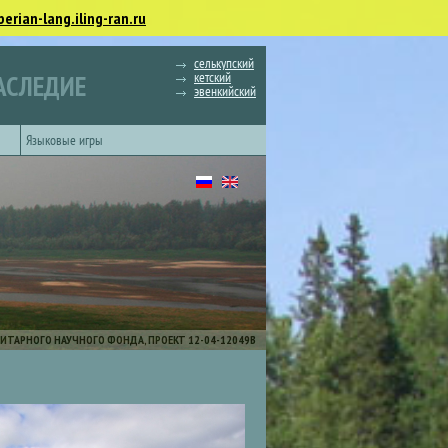
berian-lang.iling-ran.ru
селькупский
кетский
АСЛЕДИЕ
эвенкийский
Языковые игры
ИТАРНОГО НАУЧНОГО ФОНДА, ПРОЕКТ 12-04-12049В