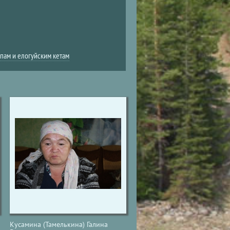
пам и елогуйским кетам
Кусамина (Тамелькина) Галина