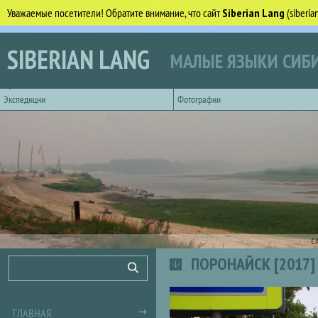
Уважаемые посетители! Обратите внимание, что сайт
Siberian Lang
(siberi
Перейти к основному содержанию
SIBERIAN LANG
МАЛЫЕ ЯЗЫКИ СИБИ
Горизонтальное главное меню
Экспедиции
Фотографии
С
ПОРОНАЙСК [2017]
Форма поиска
Поиск
ГЛАВНАЯ