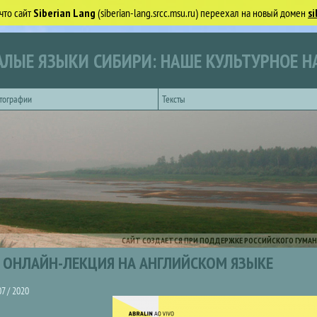
что сайт
Siberian Lang
(siberian-lang.srcc.msu.ru) переехал на новый домен
si
ЛЫЕ ЯЗЫКИ СИБИРИ: НАШЕ КУЛЬТУРНОЕ Н
тографии
Тексты
САЙТ СОЗДАЕТСЯ ПРИ ПОДДЕРЖКЕ РОССИЙСКОГО ГУМАН
ОНЛАЙН-ЛЕКЦИЯ НА АНГЛИЙСКОМ ЯЗЫКЕ
07 / 2020