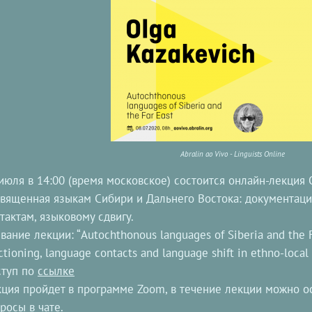
Abralin ao Vivo - Linguists Online
июля в 14:00 (время московское) состоится онлайн-лекция 
вященная языкам Сибири и Дальнего Востока: документац
тактам, языковому сдвигу.
вание лекции: “Autochthonous languages of Siberia and the F
ctioning, language contacts and language shift in ethno-local 
ступ по
ссылке
ция пройдет в программе Zoom, в течение лекции можно ос
росы в чате.