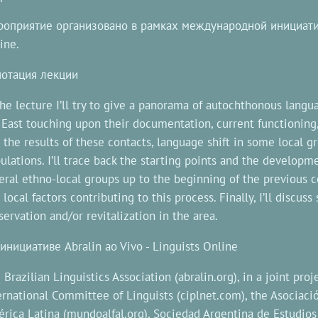
оприятие организовано в рамках международной инициативы 
ine.
отация лекции
the lecture I’ll try to give a panorama of autochthonous langu
 East touching upon their documentation, current functioning,
 the results of these contacts, language shift in some local 
ulations. I’ll trace back the starting points and the developm
eral ethno-local groups up to the beginning of the previous c
 local factors contributing to this process. Finally, I’ll disc
servation and/or revitalization in the area.
инициативе Abralin ao Vivo - Linguists Online
 Brazilian Linguistics Association (abralin.org), in a joint pr
ernational Committee of Linguists (ciplnet.com), the Asociació
rica Latina (mundoalfal.org), Sociedad Argentina de Estudios 