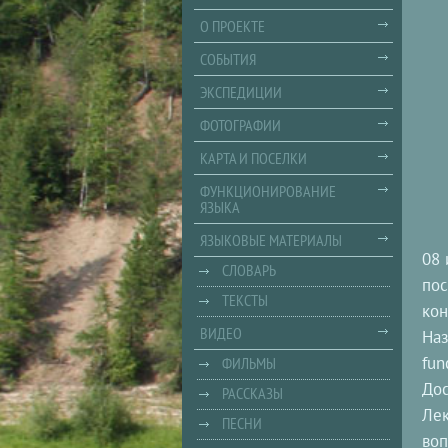
О ПРОЕКТЕ
СОБЫТИЯ
ЭКСПЕДИЦИИ
ФОТОГРАФИИ
КАРТА И ПОСЕЛКИ
ФУНКЦИОНИРОВАНИЕ
ЯЗЫКА
ЯЗЫКОВЫЕ МАТЕРИАЛЫ
08 
СЛОВАРЬ
пос
ТЕКСТЫ
кон
ВИДЕО
Наз
fun
ФИЛЬМЫ
До
РАССКАЗЫ
Лек
ПЕСНИ
воп