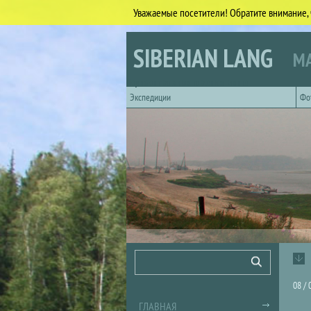
Уважаемые посетители! Обратите внимание, 
Перейти к основному содержанию
SIBERIAN LANG
МА
Горизонтальное главное меню
Экспедиции
Фо
Форма поиска
Поиск
08 / 
ГЛАВНАЯ