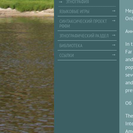
ЭТНОГРАФИЯ
Мер
ЯЗЫКОВЫЕ ИГРЫ
Onl
СИНТАКСИЧЕСКИЙ ПРОЕКТ
РФФИ
Анн
ЭТНОГРАФИЧЕСКИЙ РАЗДЕЛ
In 
БИБЛИОТЕКА
Far
ССЫЛКИ
and
pop
sev
and
pre
Об 
The
Int
Amé