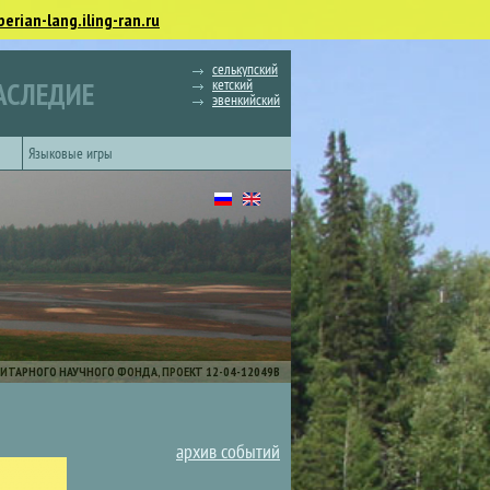
berian-lang.iling-ran.ru
селькупский
кетский
АСЛЕДИЕ
эвенкийский
Языковые игры
ИТАРНОГО НАУЧНОГО ФОНДА, ПРОЕКТ 12-04-12049В
архив событий