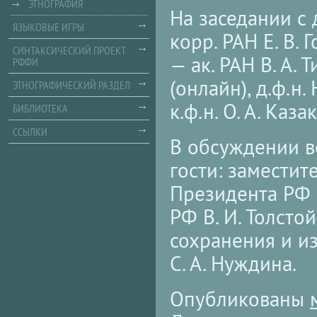
ЭТНОГРАФИЯ
На заседании с 
ЯЗЫКОВЫЕ ИГРЫ
корр. РАН Е. В. 
СИНТАКСИЧЕСКИЙ ПРОЕКТ
— ак. РАН В. А. 
РФФИ
(онлайн), д.ф.н.
ЭТНОГРАФИЧЕСКИЙ РАЗДЕЛ
к.ф.н. О. А. Каза
БИБЛИОТЕКА
ССЫЛКИ
В обсуждении в
гости: замести
Президента РФ 
РФ В. И. Толст
сохранения и и
С. А. Нуждина.
Опубликованы