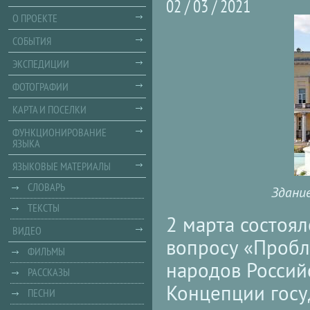
02 / 03 / 2021
О ПРОЕКТЕ
СОБЫТИЯ
ЭКСПЕДИЦИИ
ФОТОГРАФИИ
КАРТА И ПОСЕЛКИ
ФУНКЦИОНИРОВАНИЕ
ЯЗЫКА
ЯЗЫКОВЫЕ МАТЕРИАЛЫ
СЛОВАРЬ
Здание
ТЕКСТЫ
2 марта состоя
ВИДЕО
вопросу «Пробл
ФИЛЬМЫ
народов Россий
РАССКАЗЫ
Концепции госу
ПЕСНИ