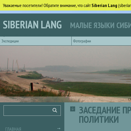
Уважаемые посетители! Обратите внимание, что сайт
Siberian Lang
(siberi
Перейти к основному содержанию
SIBERIAN LANG
МАЛЫЕ ЯЗЫКИ СИБИ
Горизонтальное главное меню
Экспедиции
Фотографии
С
ЗАСЕДАНИЕ П
Форма поиска
Поиск
ПОЛИТИКИ
ГЛАВНАЯ