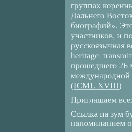
группах коренн
Дальнего Восто
биографий». Это
участников, и п
русскоязычная 
heritage
:
transmit
прошедшего 26 м
международной 
(
ICML
XVIII
)
Приглашаем все
Ссылка на зум б
напоминанием о 