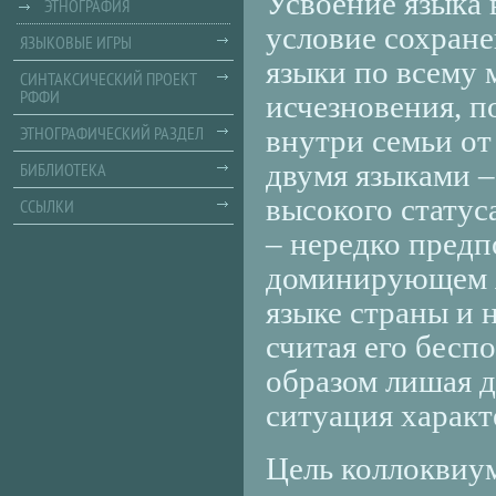
Усвоение языка 
ЭТНОГРАФИЯ
условие сохране
ЯЗЫКОВЫЕ ИГРЫ
языки по всему 
СИНТАКСИЧЕСКИЙ ПРОЕКТ
РФФИ
исчезновения, п
ЭТНОГРАФИЧЕСКИЙ РАЗДЕЛ
внутри семьи от
двумя языками –
БИБЛИОТЕКА
высокого стату
ССЫЛКИ
– нередко предп
доминирующем я
языке страны и 
считая его бесп
образом лишая д
ситуация характ
Цель коллоквиум