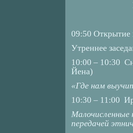
09:50 Открытие 
Утреннее заседа
10:00 – 10:30 С
Йена)
«Где нам выучи
10:30 – 11:00 
Малочисленные 
передачей этни