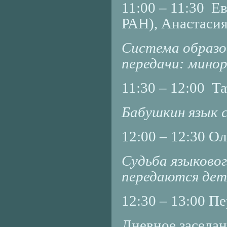
11:00 – 11:30 Е
РАН), Анастаси
Система образо
передачи: мино
11:30 – 12:00 Т
Бабушкин язык 
12:00 – 12:30 О
Судьба языковог
передаются де
12:30 – 13:00 П
Дневное заседан