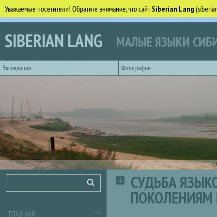
Уважаемые посетители! Обратите внимание, что сайт
Siberian Lang
(siberi
Перейти к основному содержанию
SIBERIAN LANG
МАЛЫЕ ЯЗЫКИ СИБИ
Горизонтальное главное меню
Экспедиции
Фотографии
С
СУДЬБА ЯЗЫК
Форма поиска
Поиск
ПОКОЛЕНИЯМ 
ГЛАВНАЯ