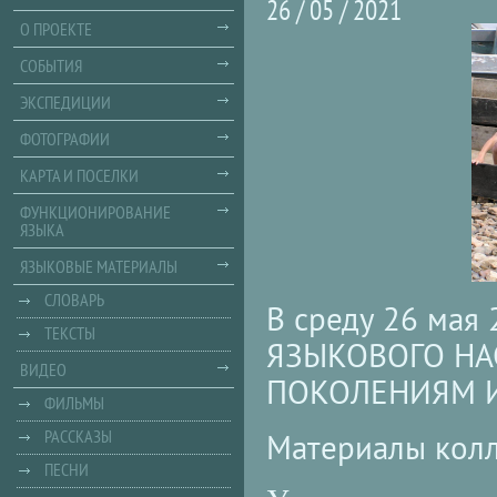
26 / 05 / 2021
О ПРОЕКТЕ
СОБЫТИЯ
ЭКСПЕДИЦИИ
ФОТОГРАФИИ
КАРТА И ПОСЕЛКИ
ФУНКЦИОНИРОВАНИЕ
ЯЗЫКА
ЯЗЫКОВЫЕ МАТЕРИАЛЫ
СЛОВАРЬ
В среду 26 мая 
ТЕКСТЫ
ЯЗЫКОВОГО НА
ВИДЕО
ПОКОЛЕНИЯМ И
ФИЛЬМЫ
РАССКАЗЫ
Материалы кол
ПЕСНИ