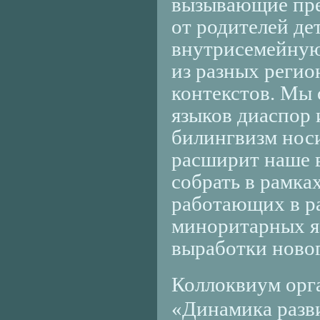
вызывающие пре
от родителей де
внутрисемейную 
из разных регио
контекстов. Мы 
языков диаспор
билингвизм носи
расширит наше 
собрать в рамка
работающих в р
миноритарных я
выработки ново
Коллоквиум орг
«Динамика разв