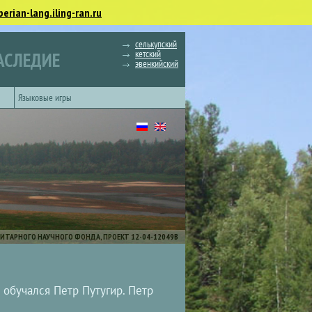
berian-lang.iling-ran.ru
селькупский
кетский
АСЛЕДИЕ
эвенкийский
Языковые игры
ИТАРНОГО НАУЧНОГО ФОНДА, ПРОЕКТ 12-04-12049В
е обучался Петр Путугир. Петр