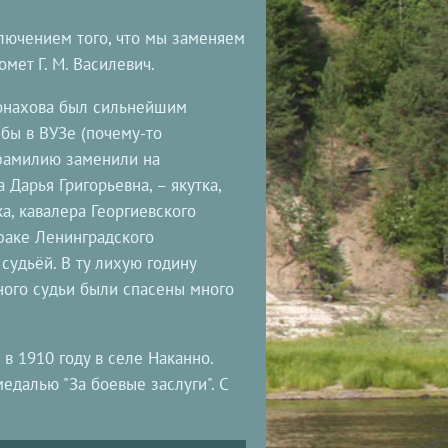
ключением того, что мы заменяем
омет Г. М. Василевич.
Монахова был сильнейшим
ебы в ВУЗе (почему-то
 фамилию заменили на
Дарья Григорьевна, – якутка,
а, кавалера Георгиевского
бфаке Ленинградского
 судьёй. В ту лихую годину
ого судьи были спасены много
в 1910 году в селе Наканно.
едалью "За боевые заслуги". С