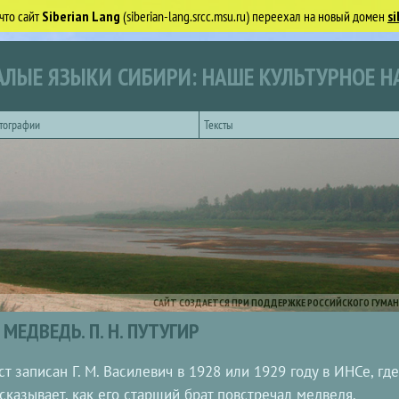
что сайт
Siberian Lang
(siberian-lang.srcc.msu.ru) переехал на новый домен
si
ЛЫЕ ЯЗЫКИ СИБИРИ: НАШЕ КУЛЬТУРНОЕ Н
тографии
Тексты
САЙТ СОЗДАЕТСЯ ПРИ ПОДДЕРЖКЕ РОССИЙСКОГО ГУМАН
МЕДВЕДЬ. П. Н. ПУТУГИР
ст записан Г. М. Василевич в 1928 или 1929 году в ИНСе, гд
сказывает, как его старший брат повстречал медведя.