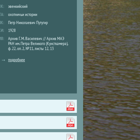
ЫК:
эвенкийский
ТА:
охотничьи истории
ИК:
Петр Николаевич Путугир
СИ:
1928
ИВ:
Архив Г. М. Василевич // Архив МАЭ
РАН им. Петра Великого (Кунсткамера),
ф. 22, оп. 2, №11, листы 12, 13
подробнее