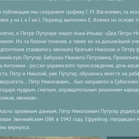
 публикации мы сохраняем графику Г. М. Василевич, за ис
вол y на ɨ, а ĺ на l. Перевод выполнен Е. Клячко на основе п
оятно, о Петре Путугире пишет Анна Ильяш: «Дед Петра 
аном. Из-за боязни гонения, а также из-за дальнейшей уч
дпочтения отдавалось эвенкам) братьям Николаю и Петру
нкийскую Путугир. Бабушка Михаила Петровича, Прокопьева 
ь Антонина - русско-украинского происхождения, дочь казак
ста. Пётр и Николай, уже Путугир, обучались вместе на ра
верситета... Пётр Николаевич... был направлен в Ербогачен
годаря мудрым, смелым, оправдательным решениям народн
ляков, эвенков» .
ласно архивным данным, Петр Николаевич Путугир родился 
зван Эвенкийским ОВК в 1942 году. Ефрейтор. Награжден м
ны вернулся.