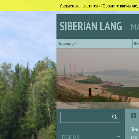
Уважаемые посетители! Обратите внимание, 
Перейти к основному содержанию
SIBERIAN LANG
МА
Горизонтальное главное меню
Экспедиции
Фо
Форма поиска
Поиск
Тек
ГЛАВНАЯ
рас