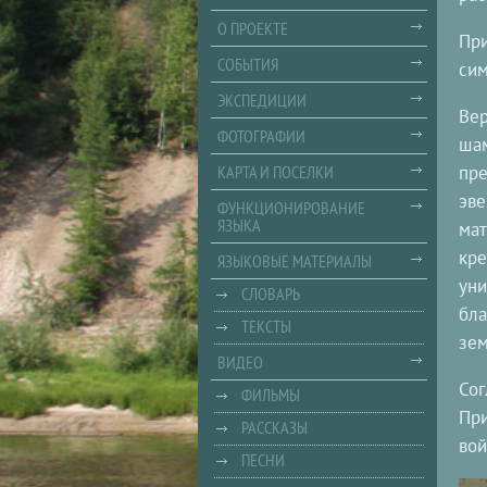
О ПРОЕКТЕ
При
СОБЫТИЯ
сим
ЭКСПЕДИЦИИ
Вер
ФОТОГРАФИИ
шам
КАРТА И ПОСЕЛКИ
пре
эве
ФУНКЦИОНИРОВАНИЕ
ЯЗЫКА
мат
кре
ЯЗЫКОВЫЕ МАТЕРИАЛЫ
уни
СЛОВАРЬ
бла
ТЕКСТЫ
зем
ВИДЕО
Сог
ФИЛЬМЫ
При
РАССКАЗЫ
вой
ПЕСНИ