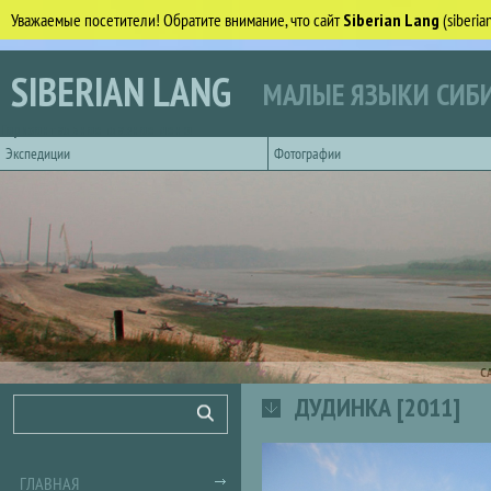
Уважаемые посетители! Обратите внимание, что сайт
Siberian Lang
(siberi
Перейти к основному содержанию
SIBERIAN LANG
МАЛЫЕ ЯЗЫКИ СИБИ
Горизонтальное главное меню
Экспедиции
Фотографии
С
ДУДИНКА [2011]
Форма поиска
Поиск
ГЛАВНАЯ