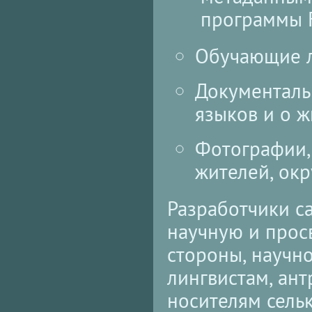
программы F
Обучающие л
Документаль
языков и о ж
Фотографии,
жителей, ок
Разработчики са
научную и просв
стороны, научн
лингвистам, ант
носителям сельк