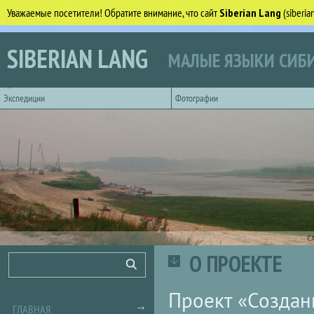
Уважаемые посетители! Обратите внимание, что сайт
Siberian Lang
(siberi
Перейти к основному содержанию
SIBERIAN LANG
МАЛЫЕ ЯЗЫКИ СИБИ
Горизонтальное главное меню
Экспедиции
Фотографии
С
О ПРОЕКТЕ
Форма поиска
Поиск
Проект «Создан
ГЛАВНАЯ