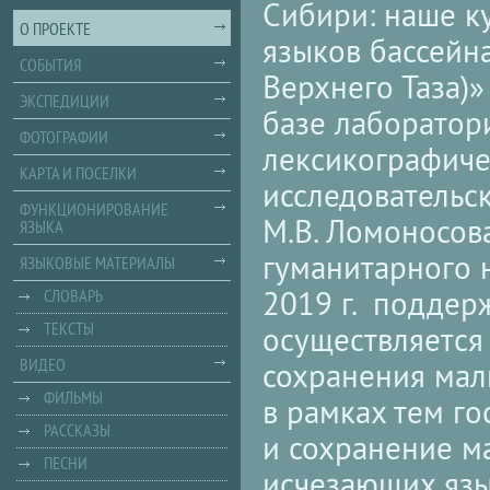
Сибири: наше к
О ПРОЕКТЕ
языков бассейн
СОБЫТИЯ
Верхнего Таза)»
ЭКСПЕДИЦИИ
базе лаборатор
ФОТОГРАФИИ
лексикографиче
КАРТА И ПОСЕЛКИ
исследовательс
ФУНКЦИОНИРОВАНИЕ
М.В. Ломоносов
ЯЗЫКА
гуманитарного н
ЯЗЫКОВЫЕ МАТЕРИАЛЫ
2019 г. поддер
СЛОВАРЬ
ТЕКСТЫ
осуществляется
ВИДЕО
сохранения мал
ФИЛЬМЫ
в рамках тем г
РАССКАЗЫ
и сохранение м
ПЕСНИ
исчезающих язы