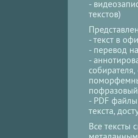
- видеозапис
текстов)
Представлен
- текст в о
- перевод н
- аннотирова
собирателя,
поморфемны
пофразовый 
- PDF файлы
текста, дос
Все тексты 
метаданными