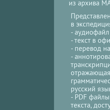
из архива М
Представлен
в экспедици
- аудиофайл
- текст в о
- перевод н
- аннотиров
транскрипци
отражающая
грамматичес
русский язы
- PDF файлы
текста, дос