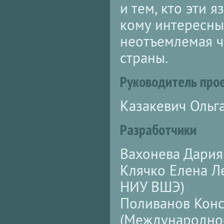
и тем, кто эти 
кому интересны
неотъемлемая ч
страны.
Руководитель про
Казакевич Ольг
Разработчики
Вахонева Дари
Клячко Елена Л
НИУ ВШЭ)
Поливанов Конс
(Международно