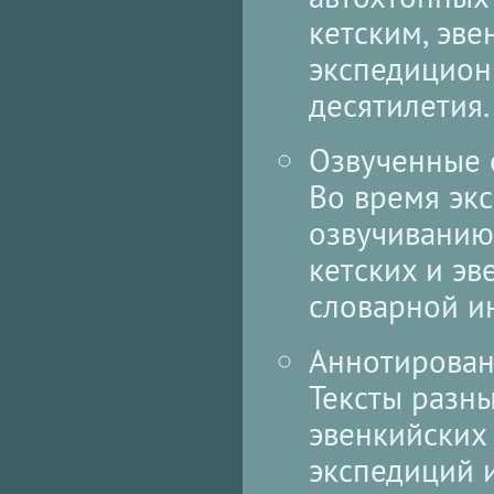
кетским, эве
экспедицион
десятилетия.
Озвученные 
Во время эк
озвучиванию
кетских и эв
словарной и
Аннотирован
Тексты разны
эвенкийских 
экспедиций и