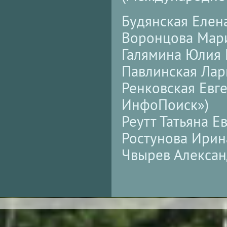
Будянская Елен
Воронцова Мар
Галямина Юлия 
Павлинская Лар
Ренковская Евг
ИнфоПоиск»)
Реутт Татьяна 
Ростунова Ирин
Чвырев Алекса