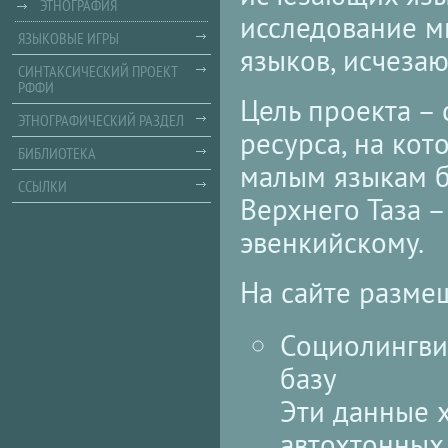
ЭТНОГРАФИЯ
исследование м
ЯЗЫКОВЫЕ ИГРЫ
языков, исчеза
СИНТАКСИЧЕСКИЙ ПРОЕКТ
РФФИ
Цель проекта –
ЭТНОГРАФИЧЕСКИЙ РАЗДЕЛ
ресурса, на ко
БИБЛИОТЕКА
малым языкам б
ССЫЛКИ
Верхнего Таза –
эвенкийскому.
На сайте разме
Социолингви
базу
Эти данные 
автохтонных 