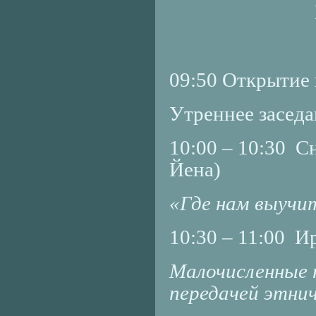
09:50 Открытие 
Утреннее заседа
10:00 – 10:30 С
Йена)
«Где нам выучи
10:30 – 11:00 
Малочисленные 
передачей этни