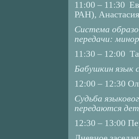
11:00 – 11:30 Е
РАН), Анастаси
Система образо
передачи: мино
11:30 – 12:00 Т
Бабушкин язык 
12:00 – 12:30 О
Судьба языковог
передаются де
12:30 – 13:00 П
Дневное заседан