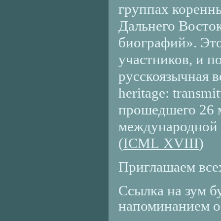
группах коренн
Дальнего Восто
биографий». Это
участников, и п
русскоязычная 
heritage
:
transmit
прошедшего 26 м
международной 
(
ICML
XVIII
)
Приглашаем все
Ссылка на зум б
напоминанием о 