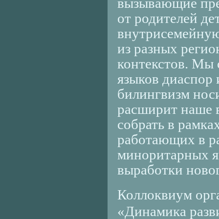
вызывающие пре
от родителей де
внутрисемейную 
из разных регио
контекстов. Мы 
языков диаспор
билингвизм носи
расширит наше 
собрать в рамка
работающих в р
миноритарных я
выработки ново
Коллоквиум орг
«Динамика разв