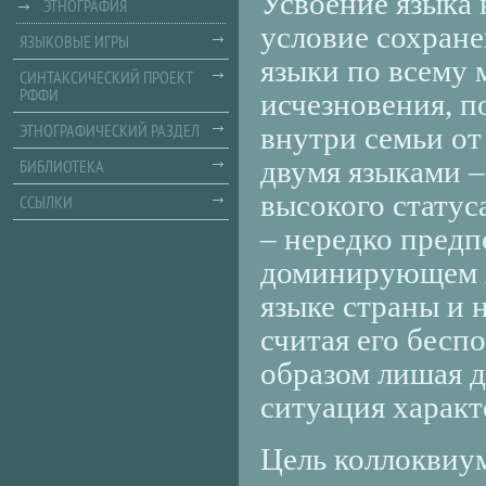
Усвоение языка 
ЭТНОГРАФИЯ
условие сохране
ЯЗЫКОВЫЕ ИГРЫ
языки по всему 
СИНТАКСИЧЕСКИЙ ПРОЕКТ
РФФИ
исчезновения, п
ЭТНОГРАФИЧЕСКИЙ РАЗДЕЛ
внутри семьи от
двумя языками –
БИБЛИОТЕКА
высокого стату
ССЫЛКИ
– нередко предп
доминирующем я
языке страны и 
считая его бесп
образом лишая д
ситуация характ
Цель коллоквиум