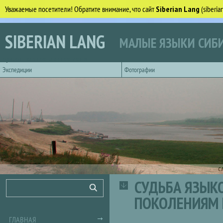
Уважаемые посетители! Обратите внимание, что сайт
Siberian Lang
(siberi
Перейти к основному содержанию
SIBERIAN LANG
МАЛЫЕ ЯЗЫКИ СИБИ
Горизонтальное главное меню
Экспедиции
Фотографии
С
СУДЬБА ЯЗЫК
Форма поиска
Поиск
ПОКОЛЕНИЯМ 
ГЛАВНАЯ