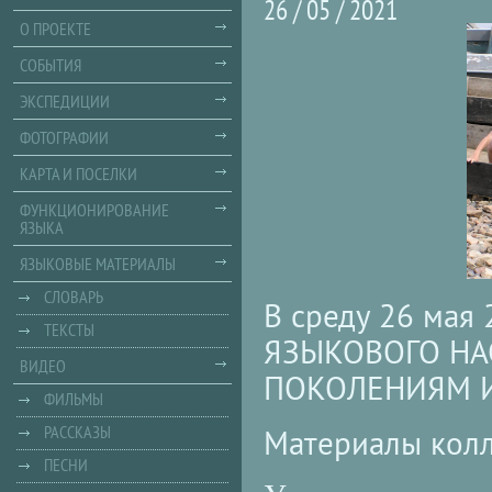
26 / 05 / 2021
О ПРОЕКТЕ
СОБЫТИЯ
ЭКСПЕДИЦИИ
ФОТОГРАФИИ
КАРТА И ПОСЕЛКИ
ФУНКЦИОНИРОВАНИЕ
ЯЗЫКА
ЯЗЫКОВЫЕ МАТЕРИАЛЫ
СЛОВАРЬ
В среду 26 мая 
ТЕКСТЫ
ЯЗЫКОВОГО НА
ВИДЕО
ПОКОЛЕНИЯМ И
ФИЛЬМЫ
РАССКАЗЫ
Материалы кол
ПЕСНИ