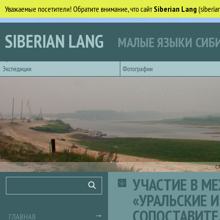
Уважаемые посетители! Обратите внимание, что сайт
Siberian Lang
(siberi
Перейти к основному содержанию
SIBERIAN LANG
МАЛЫЕ ЯЗЫКИ СИБИ
Горизонтальное главное меню
Экспедиции
Фотографии
С
УЧАСТИЕ В М
Форма поиска
Поиск
«УРАЛЬСКИЕ И
СОПОСТАВИТЕ
ГЛАВНАЯ