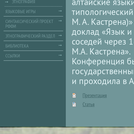
алтайские языки
ЭТНОГРАФИЯ
типологический
ЯЗЫКОВЫЕ ИГРЫ
М. А. Кастрена)
СИНТАКСИЧЕСКИЙ ПРОЕКТ
РФФИ
доклад «Язык и
ЭТНОГРАФИЧЕСКИЙ РАЗДЕЛ
соседей через 
БИБЛИОТЕКА
М.А. Кастрена».
ССЫЛКИ
Конференция бы
государственны
и проходила в А
Презентация
Статья