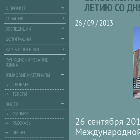
ЛЕТИЮ СО ДНЯ
О ПРОЕКТЕ
СОБЫТИЯ
26 / 09 / 2013
ЭКСПЕДИЦИИ
ФОТОГРАФИИ
КАРТА И ПОСЕЛКИ
ФУНКЦИОНИРОВАНИЕ
ЯЗЫКА
ЯЗЫКОВЫЕ МАТЕРИАЛЫ
СЛОВАРЬ
ТЕКСТЫ
ВИДЕО
ФИЛЬМЫ
26 сентября 201
РАССКАЗЫ
Международной
ПЕСНИ