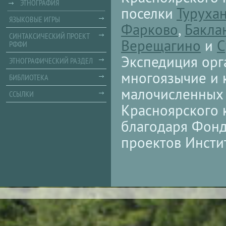
ЭТНОГРАФИЯ
поселки
Туруха
ЯЗЫКОВЫЕ ИГРЫ
Фарково
,
Бакла
СИНТАКСИЧЕСКИЙ ПРОЕКТ
Верещагино
и
С
РФФИ
Экспедиция орга
ЭТНОГРАФИЧЕСКИЙ РАЗДЕЛ
многоязычие и 
БИБЛИОТЕКА
малочисленных 
ССЫЛКИ
Красноярского 
благодаря Фонд
проектов Инстит