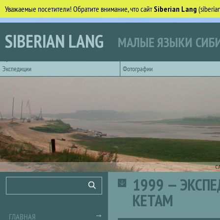
Уважаемые посетители! Обратите внимание, что сайт
Siberian Lang
(siberi
Перейти к основному содержанию
SIBERIAN LANG
МАЛЫЕ ЯЗЫКИ СИБИ
Горизонтальное главное меню
Экспедиции
Фотографии
С
1999 — ЭКСП
Форма поиска
Поиск
КЕТАМ
ГЛАВНАЯ