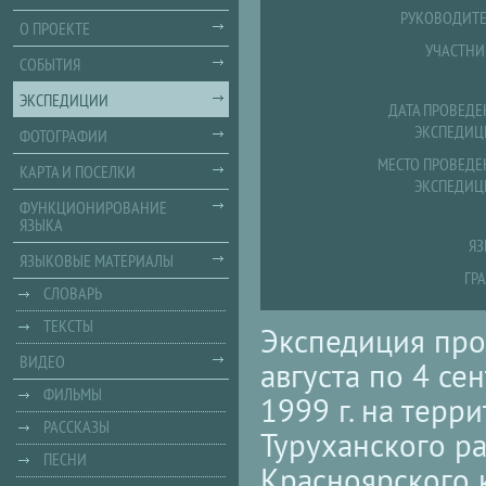
РУКОВОДИТЕ
О ПРОЕКТЕ
УЧАСТНИ
СОБЫТИЯ
ЭКСПЕДИЦИИ
ДАТА ПРОВЕДЕ
ЭКСПЕДИЦ
ФОТОГРАФИИ
МЕСТО ПРОВЕДЕ
КАРТА И ПОСЕЛКИ
ЭКСПЕДИЦ
ФУНКЦИОНИРОВАНИЕ
ЯЗЫКА
ЯЗ
ЯЗЫКОВЫЕ МАТЕРИАЛЫ
ГР
СЛОВАРЬ
ТЕКСТЫ
Экспедиция про
ВИДЕО
августа по 4 се
ФИЛЬМЫ
1999 г. на терр
РАССКАЗЫ
Туруханского р
ПЕСНИ
Красноярского 