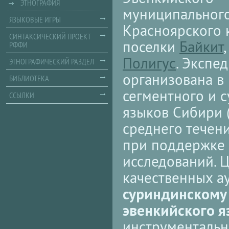
ЭТНОГРАФИЯ
муниципальног
ЯЗЫКОВЫЕ ИГРЫ
Красноярского 
СИНТАКСИЧЕСКИЙ ПРОЕКТ
поселки
Байкит
РФФИ
Полигус
. Экспе
ЭТНОГРАФИЧЕСКИЙ РАЗДЕЛ
организована в
БИБЛИОТЕКА
сегментного и 
ССЫЛКИ
языков Сибири 
среднего течен
при поддержке 
исследований. 
качественных а
суриндинскому
эвенкийского я
инструментальн