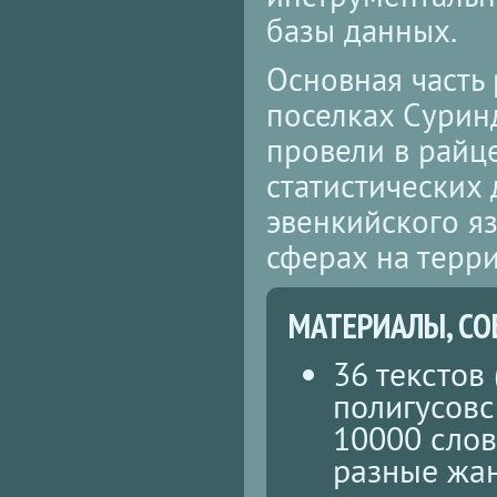
базы данных.
Основная часть
поселках Суринд
провели в райц
статистических
эвенкийского я
сферах на терр
МАТЕРИАЛЫ, СО
36 текстов
полигусов
10000 слов
разные жан