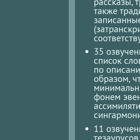
рассказы, 
также трад
записанны
(затранскр
соответств
35 озвучен
список сло
по описани
образом, ч
минимальн
фонем эвен
ассимиляти
сингармон
11 озвучен
тезаурусов