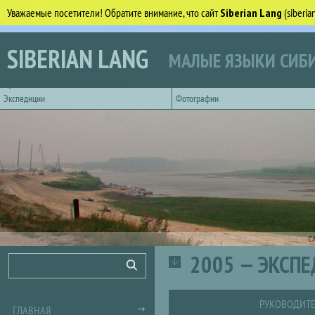
Уважаемые посетители! Обратите внимание, что сайт
Siberian Lang
(siberi
Перейти к основному содержанию
SIBERIAN LANG
МАЛЫЕ ЯЗЫКИ СИБИ
Горизонтальное главное меню
Экспедиции
Фотографии
С
2005 — ЭКСП
Форма поиска
Поиск
РУКОВОДИТЕ
ГЛАВНАЯ