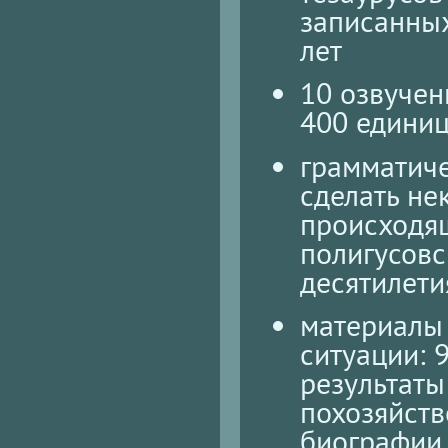
записанных
лет
10 озвуче
400 едини
грамматич
сделать не
происходя
полигусовс
десятилети
материалы
ситуации: 
результаты
похозяйств
биографии 